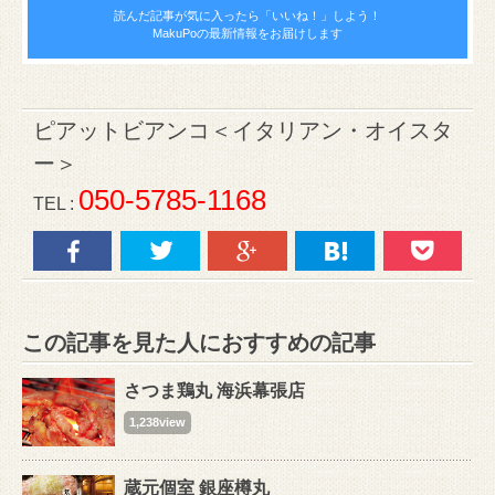
読んだ記事が気に入ったら
「いいね！」しよう！
MakuPoの最新情報をお届けします
ピアットビアンコ＜イタリアン・オイスタ
ー＞
050-5785-1168
TEL :
この記事を見た人におすすめの記事
さつま鶏丸 海浜幕張店
1,238view
蔵元個室 銀座樽丸