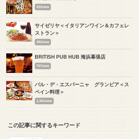
432view
サイゼリヤ＜イタリアンワイン＆カフェレ
ストラン＞
392view
BRITISH PUB HUB 海浜幕張店
797view
バル・デ・エスパーニャ グランビア＜ス
ペイン料理＞
1,341view
この記事に関するキーワード