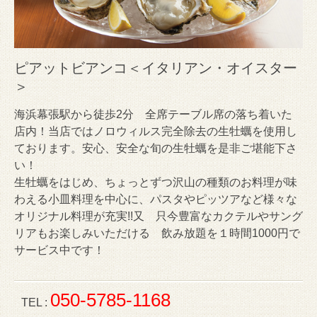
ピアットビアンコ＜イタリアン・オイスター
＞
海浜幕張駅から徒歩2分 全席テーブル席の落ち着いた
店内！当店ではノロウィルス完全除去の生牡蠣を使用し
ております。安心、安全な旬の生牡蠣を是非ご堪能下さ
い！
生牡蠣をはじめ、ちょっとずつ沢山の種類のお料理が味
わえる小皿料理を中心に、パスタやピッツアなど様々な
オリジナル料理が充実!!又 只今豊富なカクテルやサング
リアもお楽しみいただける 飲み放題を１時間1000円で
サービス中です！
050-5785-1168
TEL :