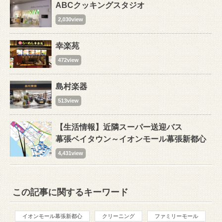
ABCクッキングスタジオ
2,030view
幸楽苑
472view
島村楽器
513view
【生活情報】近隣スーパー送迎バス
幕張ベイタウン～イオンモール幕張新都心
4,431view
この記事に関するキーワード
イオンモール幕張新都心
クリーニング
ファミリーモール