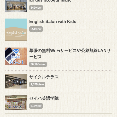
air des le.coeur blanc
849view
English Salon with Kids
551view
幕張の無料Wi-Fiサービスや公衆無線LANサ
ービス
30,108view
サイクルテラス
1,375view
セイハ英語学院
615view