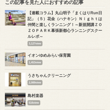
この記事を見た人におすすめの記事
【連載コラム】丸山明子「まくはりRun日
記」（５）花金（ハナキン）Ｎｉｇｈｔは
仲間と楽しくランニング！～新規開講ＺＯ
ＺＯＰＡＲＫ幕張新都心ランニングスクー
ルレポ～
3,127view
イオンゆめみらい保育園
1,453view
うさちゃんクリーニング
2,089view
島村楽器
516view