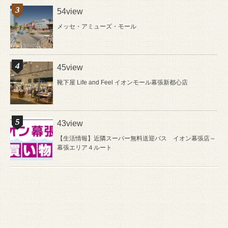
54view
メッセ・アミューズ・モール
45view
靴下屋 Life and Feel イオンモール幕張新都心店
43view
【生活情報】近隣スーパー無料送迎バス イオン幕張店～
幕張エリア４ルート