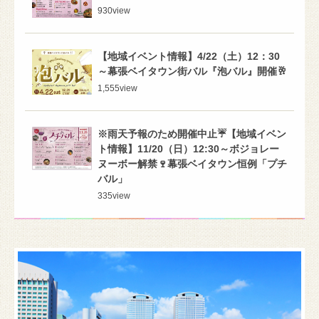
930
view
【地域イベント情報】4/22（土）12：30
～幕張ベイタウン街バル『泡バル』開催🥂
1,555
view
※雨天予報のため開催中止☔【地域イベン
ト情報】11/20（日）12:30～ボジョレー
ヌーボー解禁🍷幕張ベイタウン恒例「プチ
バル」
335
view