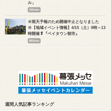
ル」
335view
※雨天予報のため開催中止となりました
※【地域イベント情報】4/15（土）9時～13
時開催🥬『ベイタウン朝市』
982view
週間人気記事ランキング