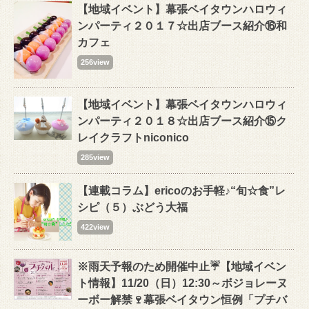
【地域イベント】幕張ベイタウンハロウィ
ンパーティ２０１７☆出店ブース紹介⑯和
カフェ
256view
【地域イベント】幕張ベイタウンハロウィ
ンパーティ２０１８☆出店ブース紹介⑮ク
レイクラフトniconico
285view
【連載コラム】ericoのお手軽♪“旬☆食”レ
シピ（５）ぶどう大福
422view
※雨天予報のため開催中止☔【地域イベン
ト情報】11/20（日）12:30～ボジョレーヌ
ーボー解禁🍷幕張ベイタウン恒例「プチバ