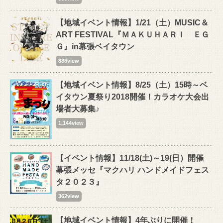
【地域イベント情報】1/21（土）MUSIC＆
ART FESTIVAL『ＭＡＫＵＨＡＲＩ ＥＧ
Ｇ』in幕張ベイタウン
886view
【地域イベント情報】8/25（土）15時～ベ
イタウン夏祭り2018開催！カラオケ大会出
場者大募集♪
1,144view
【イベント情報】11/18(土)～19(日）開催
幕張メッセ『マクハリ ハンドメイドフェス
タ２０２３』
362view
【地域イベント情報】4年ぶりに開催！