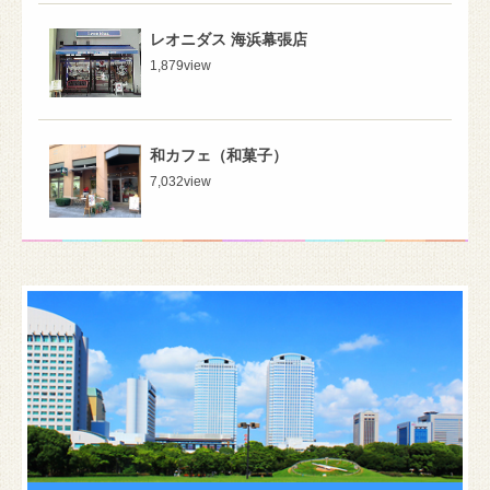
レオニダス 海浜幕張店
1,879
view
和カフェ（和菓子）
7,032
view