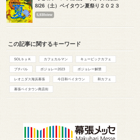
8/26（土）ベイタウン夏祭り２０２３
5,930view
この記事に関するキーワード
SOLｂｙＫ
カフェカルマン
キュービックカフェ
プチバル
ボジョレー2023
ボジョレー解禁
レオニダス海浜幕張
今日和ベイタウン
和カフェ
幕張ベイタウン商店街