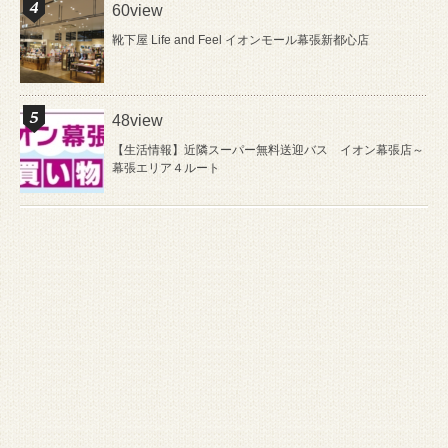
60view
靴下屋 Life and Feel イオンモール幕張新都心店
48view
【生活情報】近隣スーパー無料送迎バス イオン幕張店～
幕張エリア４ルート