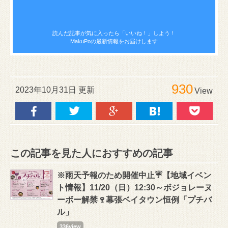
読んだ記事が気に入ったら
「いいね！」しよう！
MakuPoの最新情報をお届けします
930
2023年10月31日 更新
View
この記事を見た人におすすめの記事
※雨天予報のため開催中止☔【地域イベン
ト情報】11/20（日）12:30～ボジョレーヌ
ーボー解禁🍷幕張ベイタウン恒例「プチバ
ル」
336view