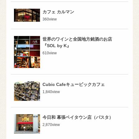
カフェ カルマン
360
view
世界のワインと全国地方銘酒のお店
『SOL by K』
610
view
Cubic Cafeキュービックカフェ
1,840
view
今日和 幕張ベイタウン店（パスタ）
2,870
view