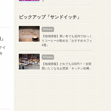
ト
ピックアップ「サンドイッチ」
849view
【地域情報】寒い冬でも店内でゆっく
﨑」
りコーヒーが飲める『おすすめカフェ
4選』
マイ
キ
973view
【地域情報】どれでも100円？！全部
買いたくなるお惣菜「キッチン松﨑」