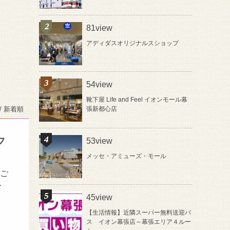
81view
アディダスオリジナルスショップ
54view
靴下屋 Life and Feel イオンモール幕
/ 新着順
張新都心店
フ
53view
メッセ・アミューズ・モール
とご
ー
45view
【生活情報】近隣スーパー無料送迎バ
ス イオン幕張店～幕張エリア４ルー