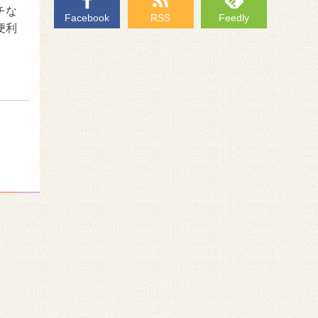
チな
Facebook
RSS
Feedly
便利