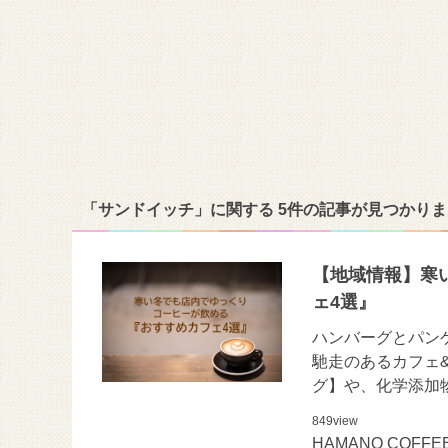
「サンドイッチ」に関する 5件の記事が見つかり
【地域情報】寒
ェ4選』
ハンバーグとパン
馳走のあるカフェ
グ】や、化学添加
849
view
HAMANO COFFE