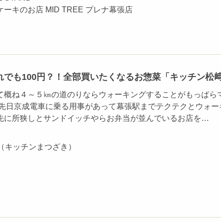
キのお店 MID TREE プレナ幕張店
れでも100円？！全部買いたくなるお惣菜「キッチン松
て概ね４～５㎞の道のりならウォーキングすることがもっぱら
 先日京成電車に乗る用事があって幕張駅までテクテクとウォー
先に所狭しとサンドイッチやらお弁当が並んでいるお店を…
uzaki（キッチンまつざき）