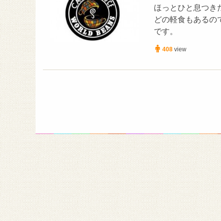
ほっとひと息つき
どの軽食もあるの
です。
408
view