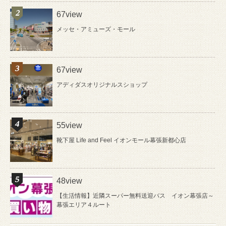
67view
メッセ・アミューズ・モール
67view
アディダスオリジナルスショップ
55view
靴下屋 Life and Feel イオンモール幕張新都心店
48view
【生活情報】近隣スーパー無料送迎バス イオン幕張店～
幕張エリア４ルート