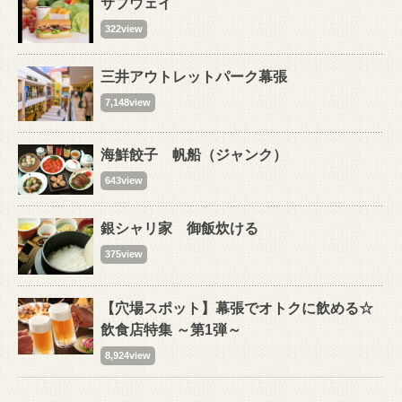
サブウェイ
322view
三井アウトレットパーク幕張
7,148view
海鮮餃子 帆船（ジャンク）
643view
銀シャリ家 御飯炊ける
375view
【穴場スポット】幕張でオトクに飲める☆
飲食店特集 ～第1弾～
8,924view