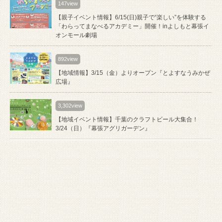
147view
【親子イベント情報】6/15(日)親子で“楽しい”を体験する
「わらってまなべるアカデミー」開催！inよしもと幕張イ
オンモール劇場
892view
【地域情報】3/15（金）よりオープン『とよすなうみかぜ
広場』
3,302view
【地域イベント情報】千葉のクラフトビール大集合！
3/24（日）『幕張アグリガーデン』