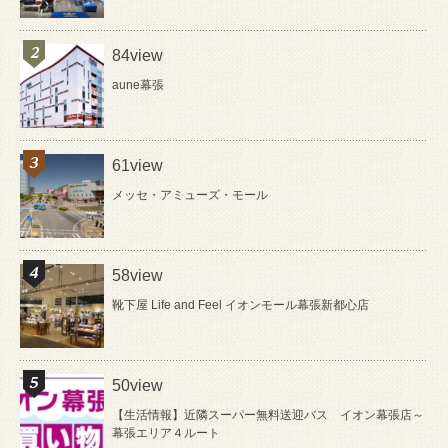
84view
aune幕張
61view
メッセ・アミューズ・モール
58view
靴下屋 Life and Feel イオンモール幕張新都心店
50view
【生活情報】近隣スーパー無料送迎バス イオン幕張店～
幕張エリア４ルート