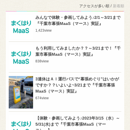
アクセスが多い順 /
新着順
みんなで体験・参画してみよう♪2/1～3/21まで
『千葉市幕張MaaS（マース）実証』
1,423
view
もう利用してみましたか？？～3/21まで！『千
葉市幕張MaaS（マース）実証』
838
view
3連休はＡＩ運行バスで“幕張めぐり”はいかが
ですか？？いよいよ~3/21まで『千葉市幕張
MaaS（マース）実証』
674
view
【体験・参画してみよう♪2023年3/15（水）～
5/31(水)まで『千葉市幕張MaaS（マー