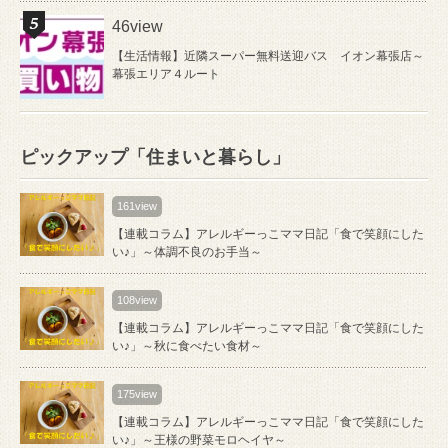
46view
【生活情報】近隣スーパー無料送迎バス イオン幕張店～
幕張エリア４ルート
ピックアップ「住まいと暮らし」
161view
【連載コラム】アレルギーっこママ日記「食で笑顔にした
い♪」～体調不良のお手当～
108view
【連載コラム】アレルギーっこママ日記「食で笑顔にした
い♪」～秋に食べたい食材～
175view
【連載コラム】アレルギーっこママ日記「食で笑顔にした
い♪」～王様の野菜モロヘイヤ～