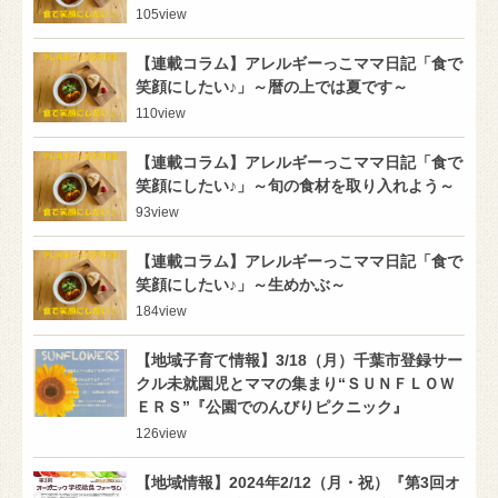
105
view
【連載コラム】アレルギーっこママ日記「食で
笑顔にしたい♪」～暦の上では夏です～
110
view
【連載コラム】アレルギーっこママ日記「食で
笑顔にしたい♪」～旬の食材を取り入れよう～
93
view
【連載コラム】アレルギーっこママ日記「食で
笑顔にしたい♪」～生めかぶ～
184
view
【地域子育て情報】3/18（月）千葉市登録サー
クル未就園児とママの集まり“ＳＵＮＦＬＯＷ
ＥＲＳ”『公園でのんびりピクニック』
126
view
【地域情報】2024年2/12（月・祝）『第3回オ