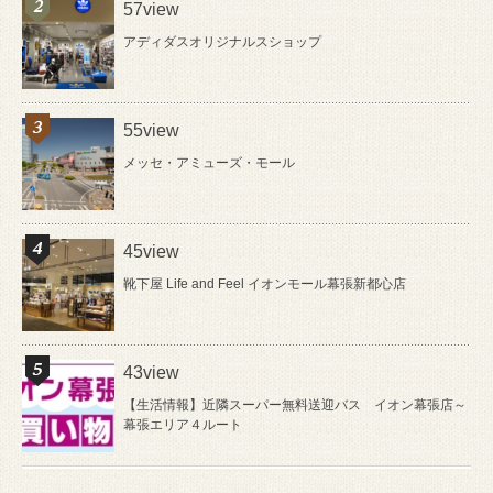
57view
アディダスオリジナルスショップ
55view
メッセ・アミューズ・モール
45view
靴下屋 Life and Feel イオンモール幕張新都心店
43view
【生活情報】近隣スーパー無料送迎バス イオン幕張店～
幕張エリア４ルート