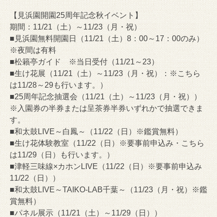
【見浜園開園25周年記念秋イベント】
期間：11/21（土）～11/23（月・祝）
■見浜園無料開園日（11/21（土）8：00～17：00のみ）
※夜間は有料
■松籟亭ガイド ※当日受付（11/21～23）
■生け花展（11/21（土）～11/23（月・祝）：※こちら
は11/28～29も行います。）
■25周年記念抽選会（11/21（土）～11/23（月・祝））
※入園券の半券または呈茶券半券いずれかで抽選できま
す。
■和太鼓LIVE～白鳳～（11/22（日）※鑑賞無料）
■生け花体験教室（11/22（日）※要事前申込み・こちら
は11/29（日）も行います。）
■津軽三味線×カホンLIVE（11/22（日）※要事前申込み
11/22（日））
■和太鼓LIVE～TAIKO-LAB千葉～（11/23（月・祝）※鑑
賞無料）
■パネル展示（11/21（土）～11/29（日））