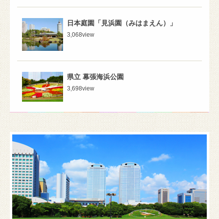
日本庭園「見浜園（みはまえん）」
3,068
view
県立 幕張海浜公園
3,698
view