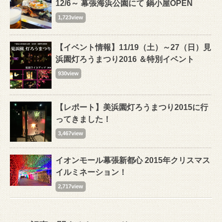
12/6～ 幕張海浜公園にて 鍋小屋OPEN
1,723view
【イベント情報】11/19（土）～27（日）見
浜園灯ろうまつり2016 ＆特別イベント
930view
【レポート】美浜園灯ろうまつり2015に行
ってきました！
3,467view
イオンモール幕張新都心 2015年クリスマス
イルミネーション！
2,717view