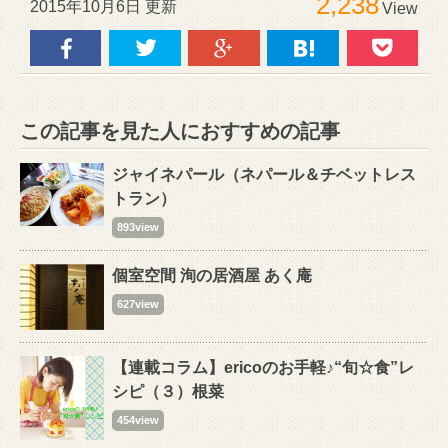
2,238
2015年10月6日 更新
View
この記事を見た人におすすめの記事
ジャイネパール（ネパール＆チベットレス
トラン）
893view
個室空間 洵の居酒屋 あく庵
627view
【連載コラム】ericoのお手軽♪“旬☆食”レ
シピ（３）根菜
454view