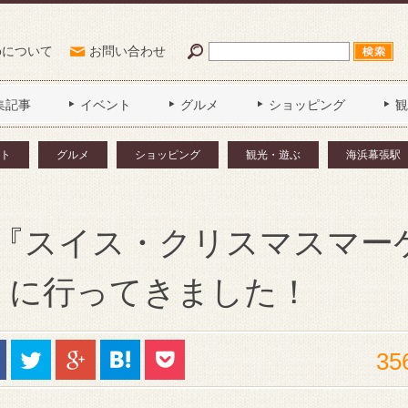
Poについて
お問い合わせ
集記事
イベント
グルメ
ショッピング
観
ト
グルメ
ショッピング
観光・遊ぶ
海浜幕張駅
『スイス・クリスマスマー
ハリ』に行ってきました！
35