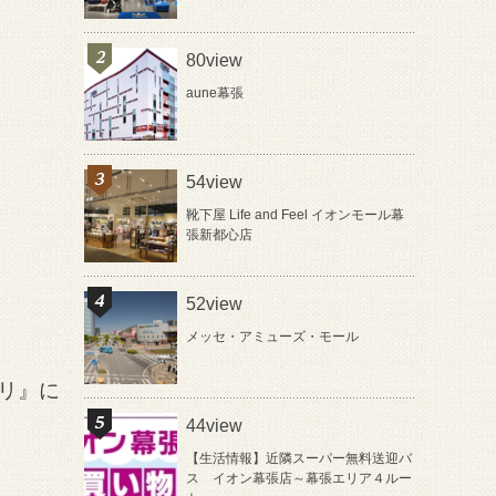
80view
aune幕張
54view
靴下屋 Life and Feel イオンモール幕
張新都心店
52view
メッセ・アミューズ・モール
ハリ』に
44view
【生活情報】近隣スーパー無料送迎バ
ス イオン幕張店～幕張エリア４ルー