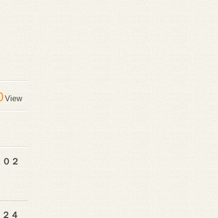
0
View
２０２
０２４