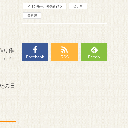
イオンモール幕張新都心
習い事
美容院
作り作
Facebook
RSS
Feedly
Ａ（マ
たの日