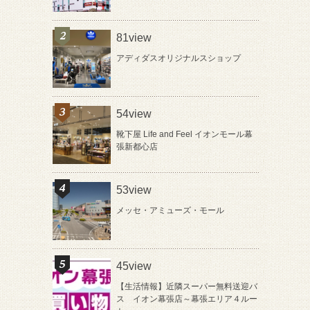
81view
アディダスオリジナルスショップ
54view
靴下屋 Life and Feel イオンモール幕
張新都心店
53view
メッセ・アミューズ・モール
45view
【生活情報】近隣スーパー無料送迎バ
ス イオン幕張店～幕張エリア４ルー