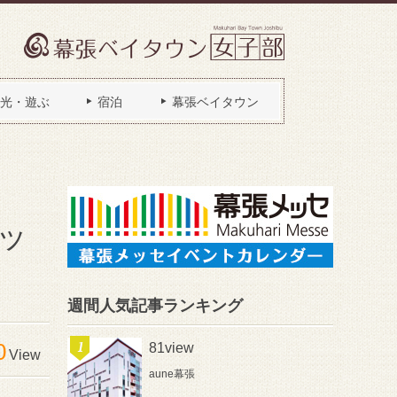
光・遊ぶ
宿泊
幕張ベイタウン
メッ
週間人気記事ランキング
0
81view
View
aune幕張