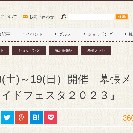
Poについて
お問い合わせ
集記事
イベント
グルメ
ショッピング
観
ト
ショッピング
海浜幕張駅
幕張メッセ
8(土)～19(日）開催 幕張
メイドフェスタ２０２３』
36