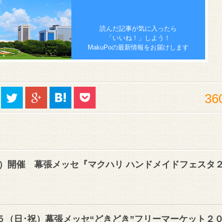
読んだ記事が気に入ったら
「いいね！」しよう！
MakuPoの最新情報をお届けします
36
5(日）開催 幕張メッセ『マクハリ ハンドメイドフェスタ
～５（日･祝）幕張メッセ“どきどき”フリーマーケット２