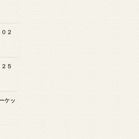
２０２
０２５
マーケッ