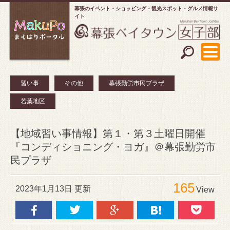
幕張のイベント・ショッピング
観光スポット・グルメ情報サ
イト
習い事
その他
幕張勤労市民プラザ
若葉地区
【地域習い事情報】第１・第３土曜日開催
『コンディショニング・ヨガ』＠幕張勤労市
民プラザ
165
2023年1月13日 更新
View