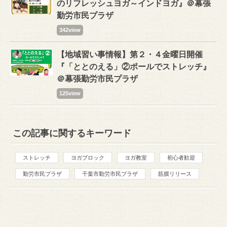
のリフレッシュヨガ～インドヨガ』＠幕張
勤労市民プラザ
342view
【地域習い事情報】第２・４金曜日開催
『「ととのえる」②ポールでストレッチ』
＠幕張勤労市民プラザ
125view
この記事に関するキーワード
ストレッチ
ヨガブロック
ヨガ教室
初心者歓迎
勤労市民プラザ
千葉市勤労市民プラザ
筋膜リリース