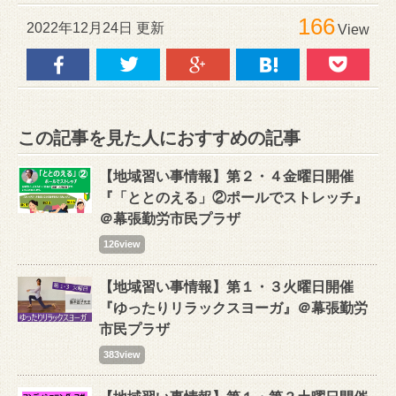
166
2022年12月24日 更新
View
この記事を見た人におすすめの記事
【地域習い事情報】第２・４金曜日開催
『「ととのえる」②ポールでストレッチ』
＠幕張勤労市民プラザ
126view
【地域習い事情報】第１・３火曜日開催
『ゆったりリラックスヨーガ』＠幕張勤労
市民プラザ
383view