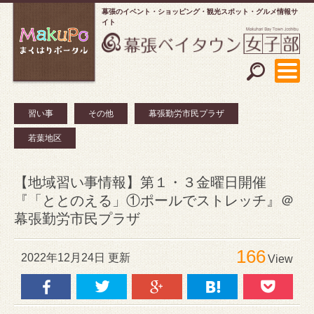
幕張のイベント・ショッピング
観光スポット・グルメ情報サ
イト
習い事
その他
幕張勤労市民プラザ
若葉地区
【地域習い事情報】第１・３金曜日開催
『「ととのえる」①ポールでストレッチ』＠
幕張勤労市民プラザ
166
2022年12月24日 更新
View