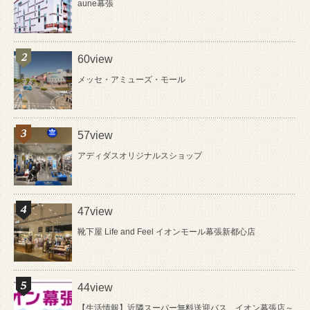
aune幕張
60view
メッセ・アミューズ・モール
57view
アディダスオリジナルスショップ
47view
靴下屋 Life and Feel イオンモール幕張新都心店
44view
【生活情報】近隣スーパー無料送迎バス イオン幕張店～