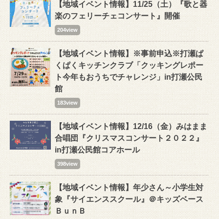
【地域イベント情報】11/25（土）『歌と器
楽のフェリーチェコンサート』開催
204view
【地域イベント情報】※事前申込※打瀬ぱ
くぱくキッチンクラブ「クッキングレポー
ト今年もおうちでチャレンジ」in打瀬公民
館
183view
【地域イベント情報】12/16（金）みはまま
合唱団『クリスマスコンサート２０２２』
in打瀬公民館コアホール
398view
【地域イベント情報】年少さん～小学生対
象『サイエンススクール』＠キッズベース
ＢｕｎＢ