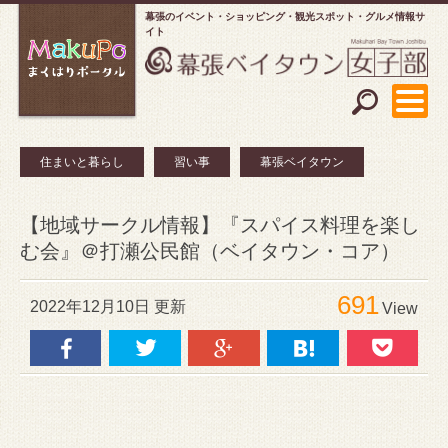
幕張のイベント・ショッピング
観光スポット・グルメ情報サ
イト
住まいと暮らし
習い事
幕張ベイタウン
【地域サークル情報】『スパイス料理を楽し
む会』＠打瀬公民館（ベイタウン・コア）
691
2022年12月10日 更新
View