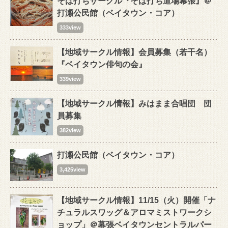
そば打ちサークル『そば打ち道場幕張』＠
打瀬公民館（ベイタウン・コア）
333view
【地域サークル情報】会員募集（若干名）
『ベイタウン俳句の会』
339view
【地域サークル情報】みはまま合唱団 団
員募集
382view
打瀬公民館（ベイタウン・コア）
3,425view
【地域サークル情報】11/15（火）開催「ナ
チュラルスワッグ＆アロマミストワークシ
ョップ」＠幕張ベイタウンセントラルパー