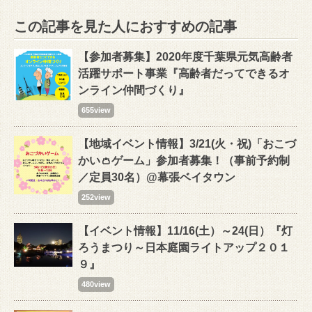
この記事を見た人におすすめの記事
【参加者募集】2020年度千葉県元気高齢者
活躍サポート事業『高齢者だってできるオ
ンライン仲間づくり』
655view
【地域イベント情報】3/21(火・祝)「おこづ
かい👛ゲーム」参加者募集！（事前予約制
／定員30名）@幕張ベイタウン
252view
【イベント情報】11/16(土）～24(日）『灯
ろうまつり～日本庭園ライトアップ２０１
９』
480view