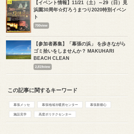
【イベント情報】11/21（土）～29（日）見
浜園30周年☆灯ろうまつり2020特別イベン
ト
700view
【参加者募集】「幕張の浜」 を歩きながら
ゴミ拾いをしませんか？ MAKUHARI
BEACH CLEAN
2,819view
この記事に関するキーワード
幕張メッセ
幕張地域冷暖房センター
幕張新都心
施設見学
高度ポリテクセンター