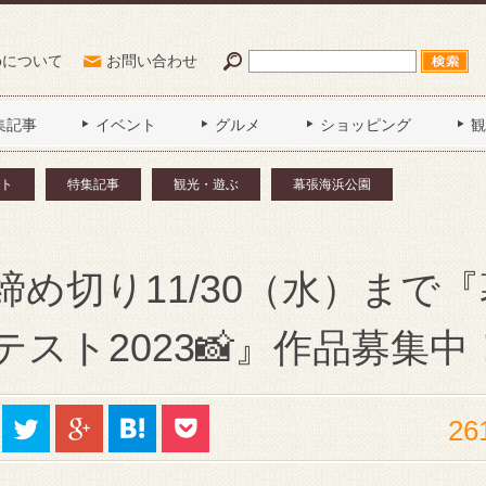
Poについて
お問い合わせ
集記事
イベント
グルメ
ショッピング
観
ト
特集記事
観光・遊ぶ
幕張海浜公園
め切り11/30（水）まで『
スト2023📸』作品募集中
26