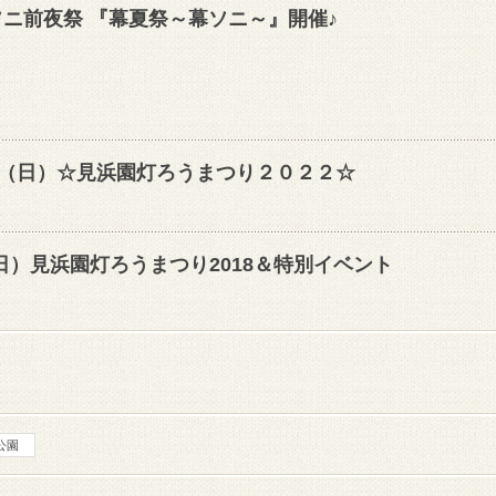
ソニ前夜祭 『幕夏祭～幕ソニ～』開催♪
27（日）☆見浜園灯ろうまつり２０２２☆
5(日）見浜園灯ろうまつり2018＆特別イベント
公園