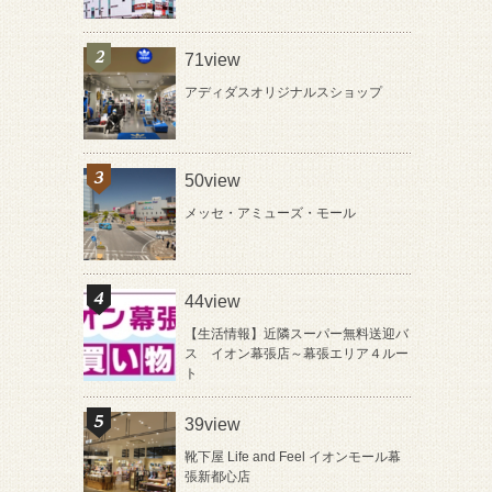
71view
アディダスオリジナルスショップ
50view
メッセ・アミューズ・モール
44view
【生活情報】近隣スーパー無料送迎バ
ス イオン幕張店～幕張エリア４ルー
ト
39view
靴下屋 Life and Feel イオンモール幕
張新都心店