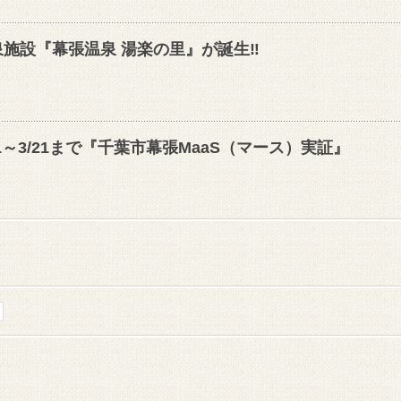
施設『幕張温泉 湯楽の里』が誕生‼️
～3/21まで『千葉市幕張MaaS（マース）実証』