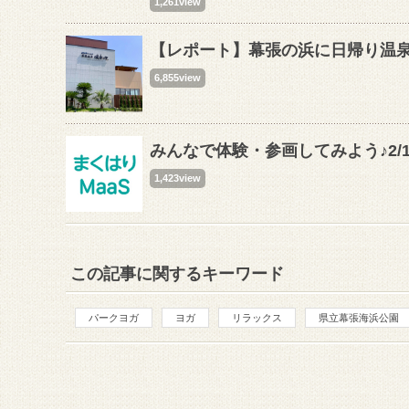
1,261view
【レポート】幕張の浜に日帰り温泉
6,855view
みんなで体験・参画してみよう♪2/1
1,423view
この記事に関するキーワード
パークヨガ
ヨガ
リラックス
県立幕張海浜公園