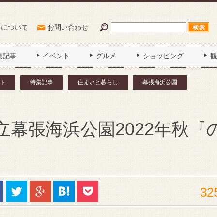
Poについて
お問い合わせ
集記事
イベント
グルメ
ショッピング
観
ト
特集記事
住まいと暮らし
幕張海浜公園
幕張海浜公園2022年秋『
32