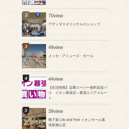
70view
アディダスオリジナルスショップ
49view
メッセ・アミューズ・モール
44view
【生活情報】近隣スーパー無料送迎バ
ス イオン幕張店～幕張エリア４ルー
ト
39view
靴下屋 Life and Feel イオンモール幕
張新都心店