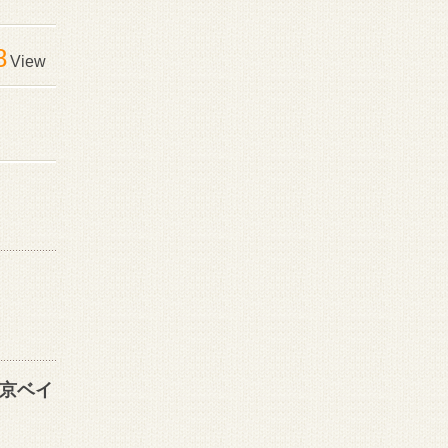
8
View
東京ベイ