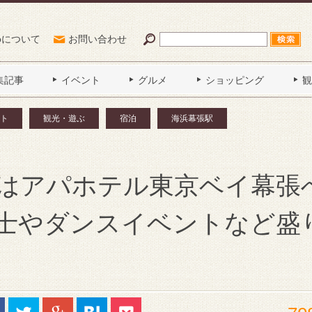
Poについて
お問い合わせ
集記事
イベント
グルメ
ショッピング
観
ト
観光・遊ぶ
宿泊
海浜幕張駅
月はアパホテル東京ベイ幕張
士やダンスイベントなど盛