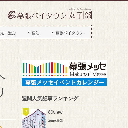
光・遊ぶ
宿泊
幕張ベイタウン
へ
り
週間人気記事ランキング
80view
aune幕張