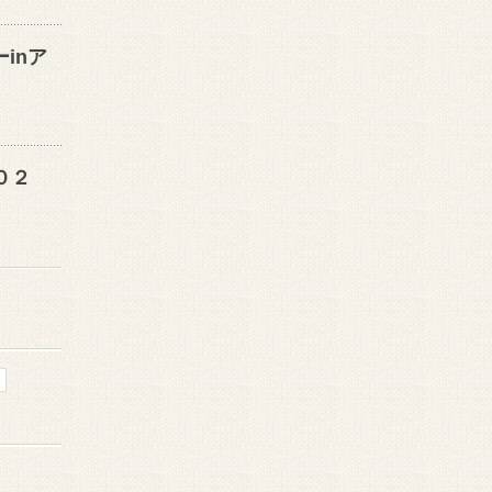
inア
０２