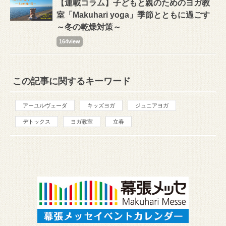
【連載コラム】子どもと親のためのヨガ教
室「Makuhari yoga」季節とともに過ごす
～冬の乾燥対策～
164view
この記事に関するキーワード
アーユルヴェーダ
キッズヨガ
ジュニアヨガ
デトックス
ヨガ教室
立春