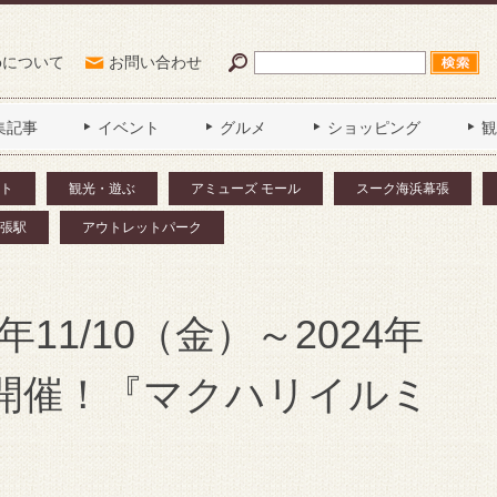
Poについて
お問い合わせ
集記事
イベント
グルメ
ショッピング
観
ト
観光・遊ぶ
アミューズ モール
スーク海浜幕張
張駅
アウトレットパーク
11/10（金）～2024年
も開催！『マクハリイルミ