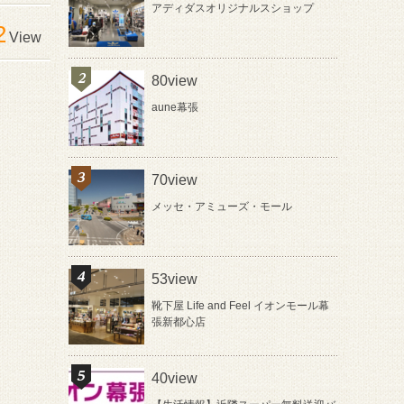
アディダスオリジナルスショップ
2
View
80view
aune幕張
70view
メッセ・アミューズ・モール
53view
靴下屋 Life and Feel イオンモール幕
張新都心店
40view