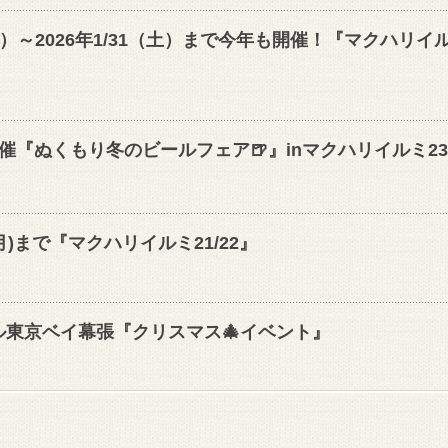
（金）～2026年1/31（土）まで今年も開催！『マクハリイ
『ぬくもり冬のビールフェア🍺』inマクハリイルミ23/
月)まで『マクハリイルミ21/22』
ル東京ベイ幕張『クリスマス🎄イベント』