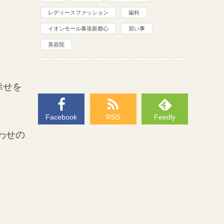
レディースファッション
歯科
イオンモール幕張新都心
習い事
美容院
幸せを
Facebook
RSS
Feedly
わせの