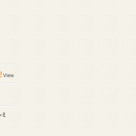
2
View
ルミ