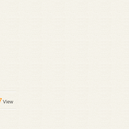
7
View