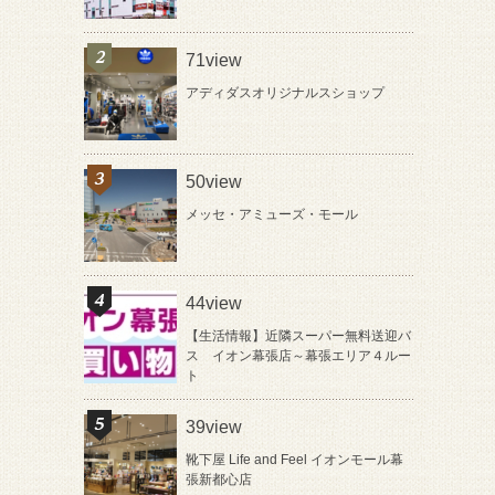
71view
アディダスオリジナルスショップ
50view
メッセ・アミューズ・モール
44view
【生活情報】近隣スーパー無料送迎バ
ス イオン幕張店～幕張エリア４ルー
ト
39view
靴下屋 Life and Feel イオンモール幕
張新都心店