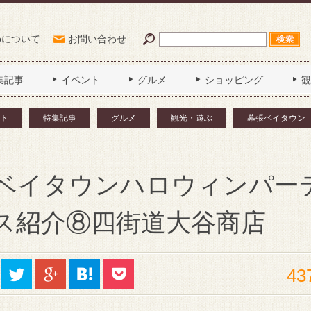
Poについて
お問い合わせ
集記事
イベント
グルメ
ショッピング
観
ト
特集記事
グルメ
観光・遊ぶ
幕張ベイタウン
ベイタウンハロウィンパー
ス紹介⑧四街道大谷商店
43