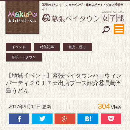
幕張のイベント・ショッピング
観光スポット・グルメ情報サ
イト
イベント
特集記事
観光・遊ぶ
幕張ベイタウン
【地域イベント】幕張ベイタウンハロウィン
パーティ２０１７☆出店ブース紹介⑥長崎五
島うどん
304
2017年9月11日 更新
View