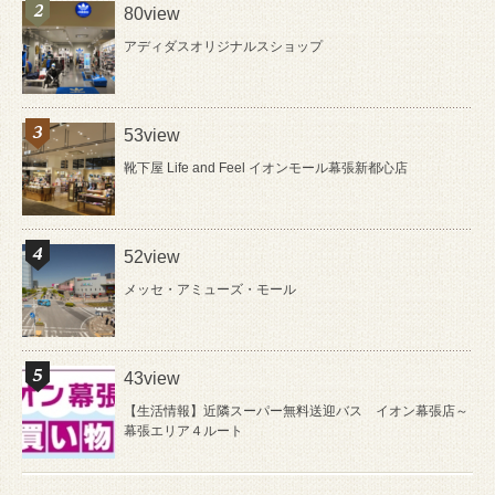
80view
アディダスオリジナルスショップ
53view
靴下屋 Life and Feel イオンモール幕張新都心店
52view
メッセ・アミューズ・モール
43view
【生活情報】近隣スーパー無料送迎バス イオン幕張店～
幕張エリア４ルート