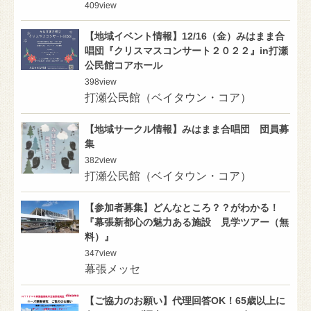
409
view
【地域イベント情報】12/16（金）みはまま合
唱団『クリスマスコンサート２０２２』in打瀬
公民館コアホール
398
view
打瀬公民館（ベイタウン・コア）
【地域サークル情報】みはまま合唱団 団員募
集
382
view
打瀬公民館（ベイタウン・コア）
【参加者募集】どんなところ？？がわかる！
『幕張新都心の魅力ある施設 見学ツアー（無
料）』
347
view
幕張メッセ
【ご協力のお願い】代理回答OK！65歳以上に