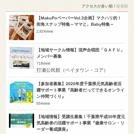
アクセスが多い順 /
新着順
【MakuPoペーパーVol.3企画】マクハリ的！
街角スナップ特集～ママと。Baby特集～
2,824
view
【地域サークル情報】混声合唱団「ＧＡＦＵ」
メンバー募集
718
view
打瀬公民館（ベイタウン・コア）
【参加者募集】2020年度千葉県元気高齢者活
躍サポート事業『高齢者だってできるオンライ
ン仲間づくり』
654
view
【地域情報】受講生募集！千葉県平成30年度元
気高齢者の活躍サポート事業『健康サロン・リ
ーダー養成講座』