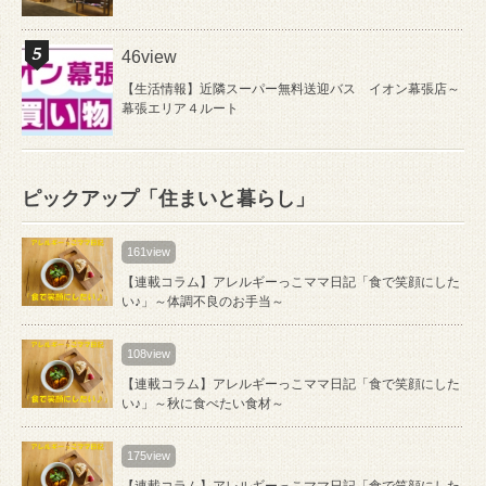
46view
【生活情報】近隣スーパー無料送迎バス イオン幕張店～
幕張エリア４ルート
ピックアップ「住まいと暮らし」
161view
【連載コラム】アレルギーっこママ日記「食で笑顔にした
い♪」～体調不良のお手当～
108view
【連載コラム】アレルギーっこママ日記「食で笑顔にした
い♪」～秋に食べたい食材～
175view
【連載コラム】アレルギーっこママ日記「食で笑顔にした