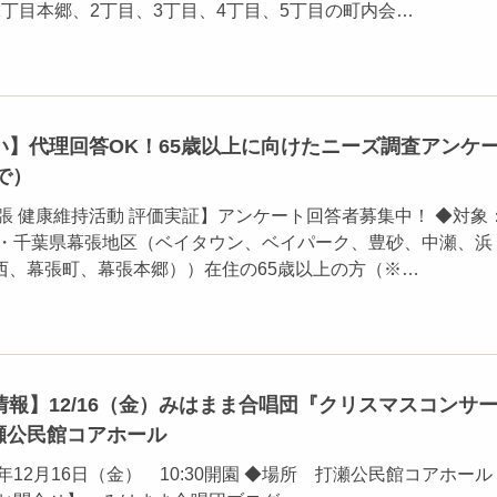
丁目本郷、2丁目、3丁目、4丁目、5丁目の町内会…
い】代理回答OK！65歳以上に向けたニーズ調査アンケ
まで）
張 健康維持活動 評価実証】アンケート回答者募集中！ ◆対象
辺・千葉県幕張地区（ベイタウン、ベイパーク、豊砂、中瀬、浜
西、幕張町、幕張本郷））在住の65歳以上の方（※…
報】12/16（金）みはまま合唱団『クリスマスコンサ
瀬公民館コアホール
年12月16日（金） 10:30開園 ◆場所 打瀬公民館コアホール