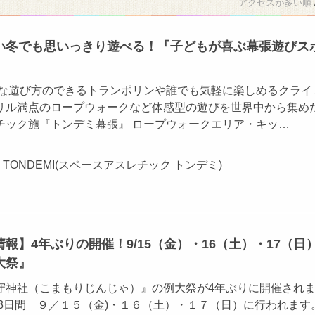
アクセスが多い順
い冬でも思いっきり遊べる！『⼦どもが喜ぶ幕張遊びス
々な遊び方のできるトランポリンや誰でも気軽に楽しめるクライ
リル満点のロープウォークなど体感型の遊びを世界中から集め
チック施『トンデミ幕張』 ロープウォークエリア・キッ…
TIC TONDEMI(スペースアスレチック トンデミ)
報】4年ぶりの開催！9/15（金）・16（土）・17（日
大祭』
守神社（こまもりじんじゃ）』の例大祭が4年ぶりに開催され
の3日間 ９／１５（金)・１６（土）・１７（日）に行われます