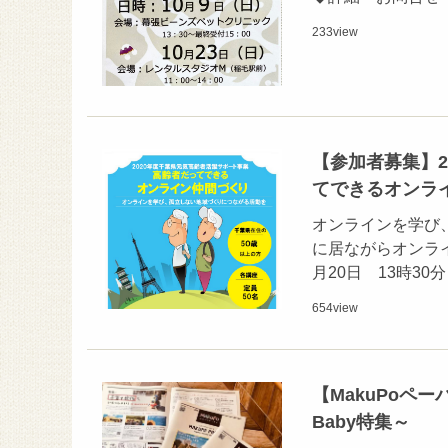
233
view
【参加者募集】
てできるオンラ
オンラインを学び
に居ながらオンライ
月20日 13時3
654
view
【MakuPoペ
Baby特集～