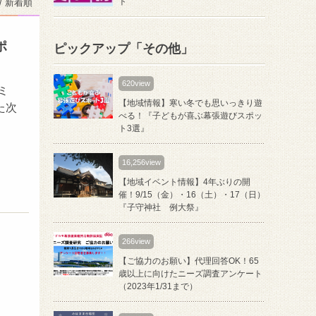
ト
/ 新着順
ポ
ピックアップ「その他」
620view
ミ
【地域情報】寒い冬でも思いっきり遊
た次
べる！『⼦どもが喜ぶ幕張遊びスポッ
ト3選』
16,256view
【地域イベント情報】4年ぶりの開
催！9/15（金）・16（土）・17（日）
『子守神社 例大祭』
266view
）
【ご協力のお願い】代理回答OK！65
歳以上に向けたニーズ調査アンケート
（2023年1/31まで）
ま
。