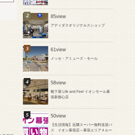
85view
アディダスオリジナルスショップ
61view
メッセ・アミューズ・モール
58view
靴下屋 Life and Feel イオンモール幕
張新都心店
50view
【生活情報】近隣スーパー無料送迎バ
ス イオン幕張店～幕張エリア４ルー