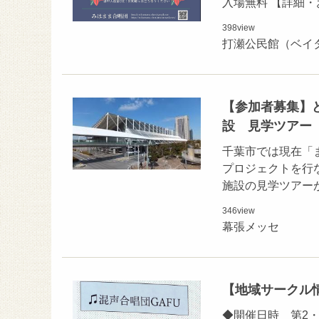
入場無料 【詳細
398
view
打瀬公民館（ベイ
【参加者募集】
設 見学ツアー
千葉市では現在「
プロジェクトを行
施設の見学ツアー
346
view
幕張メッセ
【地域サークル
◆開催日時 第2・