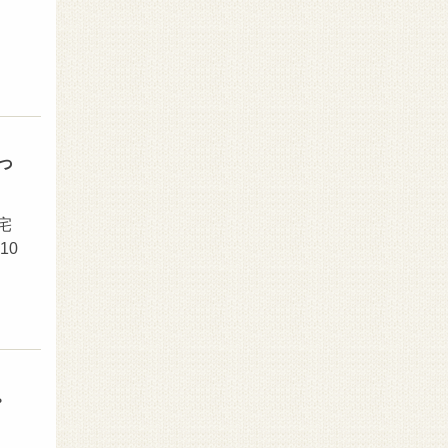
っ
宅
10
。