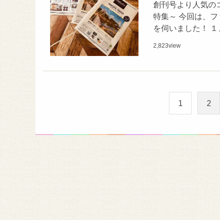
創刊号より人気のコ
特集～ 今回は、
を伺いました！ １
2,823
view
1
2