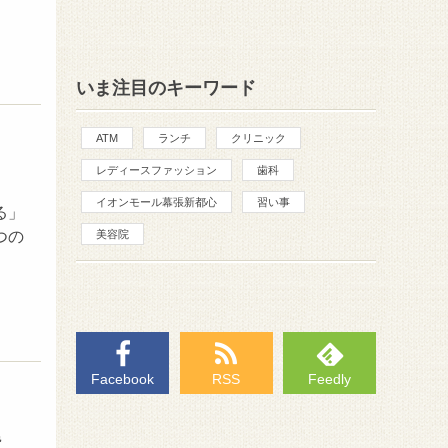
いま注目のキーワード
ATM
ランチ
クリニック
レディースファッション
歯科
イオンモール幕張新都心
習い事
る」
つの
美容院
Facebook
RSS
Feedly
会費