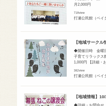
月2,000円
718
view
打瀬公民館（ベイ
【地域サークル
◆開催日時 金曜日
子育てリラックス館
1,000円 【詳
382
view
打瀬公民館（ベイ
【地域情報】10/
◆詳細・お問合せ