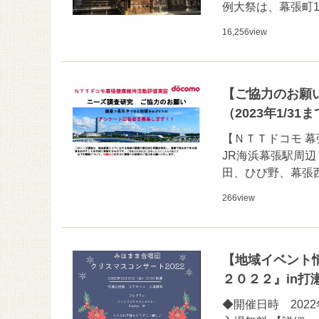
例大祭は、幕張町1
16,256
view
【ご協力のお願
（2023年1/31
【ＮＴＴドコモ 幕
JR海浜幕張駅周
田、ひび野、幕張
266
view
【地域イベント情
２０２２』in打
◆開催日時 2022