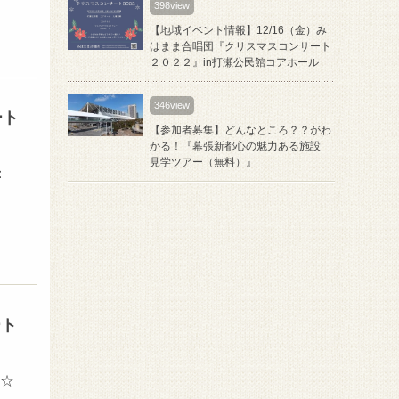
398view
【地域イベント情報】12/16（金）み
はまま合唱団『クリスマスコンサート
２０２２』in打瀬公民館コアホール
346view
ート
【参加者募集】どんなところ？？がわ
かる！『幕張新都心の魅力ある施設
見学ツアー（無料）』
：
ート
 ☆