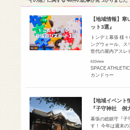
「その他」に関する 48件の記事が見つかりました
【地域情報】寒
ット3選』
トンデミ幕張 様
ングウォール、ス
世代の屋内アスレ
620
view
SPACE ATHLE
カンドゥー
【地域イベント情
『子守神社 例
幕張の総鎮守『子
す！ 今年は週末