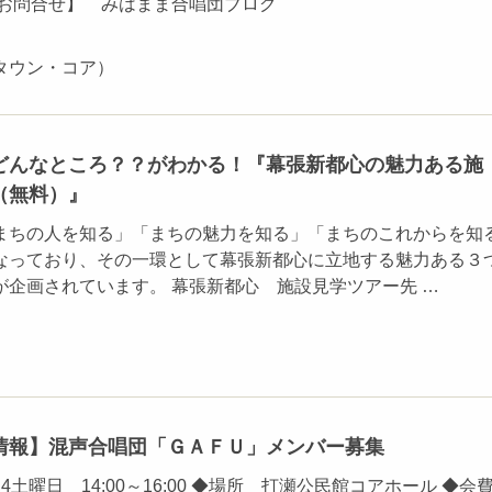
・お問合せ】 みはまま合唱団ブログ
タウン・コア）
どんなところ？？がわかる！『幕張新都心の魅力ある施
（無料）』
まちの人を知る」「まちの魅力を知る」「まちのこれからを知
なっており、その一環として幕張新都心に立地する魅力ある３
が企画されています。 幕張新都心 施設見学ツアー先 …
情報】混声合唱団「ＧＡＦＵ」メンバー募集
4土曜日 14:00～16:00 ◆場所 打瀬公民館コアホール ◆