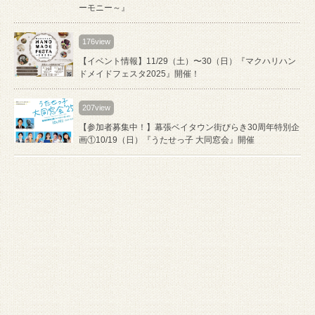
ーモニー～』
176view
【イベント情報】11/29（土）〜30（日）『マクハリハン
ドメイドフェスタ2025』開催！
207view
【参加者募集中！】幕張ベイタウン街びらき30周年特別企
画①10/19（日）『うたせっ子 大同窓会』開催