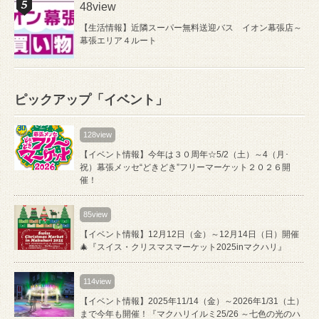
48view
【生活情報】近隣スーパー無料送迎バス イオン幕張店～
幕張エリア４ルート
ピックアップ「イベント」
128view
【イベント情報】今年は３０周年☆5/2（土）～4（月･
祝）幕張メッセ“どきどき”フリーマーケット２０２６開
催！
85view
【イベント情報】12月12日（金）～12月14日（日）開催
🎄『スイス・クリスマスマーケット2025inマクハリ』
114view
【イベント情報】2025年11/14（金）～2026年1/31（土）
まで今年も開催！『マクハリイルミ25/26 ～七色の光のハ