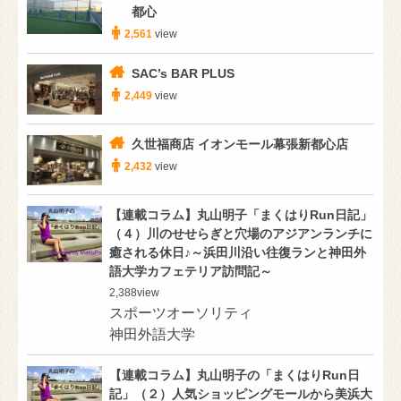
都心
2,561
view
SAC’s BAR PLUS
2,449
view
久世福商店 イオンモール幕張新都心店
2,432
view
【連載コラム】丸山明子「まくはりRun日記」
（４）川のせせらぎと穴場のアジアンランチに
癒される休日♪～浜田川沿い往復ランと神田外
語大学カフェテリア訪問記～
2,388
view
スポーツオーソリティ
神田外語大学
【連載コラム】丸山明子の「まくはりRun日
記」（２）人気ショッピングモールから美浜大