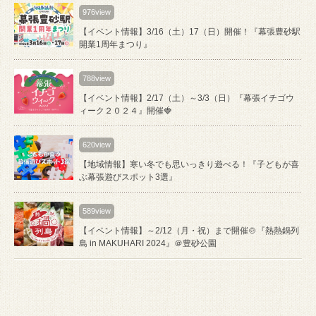
976view
【イベント情報】3/16（土）17（日）開催！『幕張豊砂駅
開業1周年まつり』
788view
【イベント情報】2/17（土）～3/3（日）『幕張イチゴウ
ィーク２０２４』開催🍓
620view
【地域情報】寒い冬でも思いっきり遊べる！『⼦どもが喜
ぶ幕張遊びスポット3選』
589view
【イベント情報】～2/12（月・祝）まで開催🍲『熱熱鍋列
島 in MAKUHARI 2024』＠豊砂公園