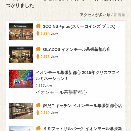
つかりました
アクセスが多い順 /
新着順
3COINS +plus(スリーコインズ プラス)
2,784
view
GLAZOS イオンモール幕張新都心店
2,773
view
イオンモール幕張新都心 2015年クリスマスイ
ルミネーション！
2,717
view
イオンモール幕張新都心
銀だこキッチン イオンモール幕張新都心店
2,710
view
Ｋ９フットサルパーク イオンモール幕張新