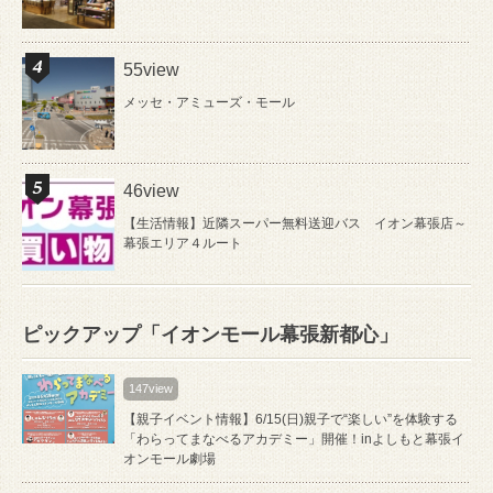
55view
メッセ・アミューズ・モール
46view
【生活情報】近隣スーパー無料送迎バス イオン幕張店～
幕張エリア４ルート
ピックアップ「イオンモール幕張新都心」
147view
【親子イベント情報】6/15(日)親子で“楽しい”を体験する
「わらってまなべるアカデミー」開催！inよしもと幕張イ
オンモール劇場