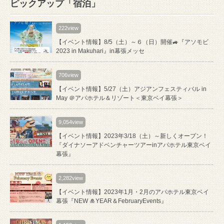
ピックアップ「宿泊」
222view
【イベント情報】8/5（土）～６（日）開催🚙『アソモビ
2023 in Makuhari』in幕張メッセ
706view
【イベント情報】5/27（土）アジアンフェスティバル in
May ＠アパホテル＆リゾート＜東京ベイ幕張＞
9,054view
【イベント情報】2023年3/18（土）～新しくオープン！
『ダイナソーアドベンチャーツアーinアパホテル東京ベイ
幕張』
2,282view
【イベント情報】2023年1月・2月のアパホテル東京ベイ
幕張『NEW 🎍YEAR＆FebruaryEvents』