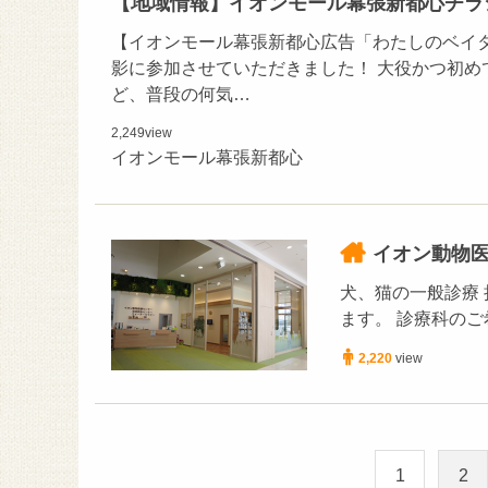
【地域情報】イオンモール幕張新都心チラ
【イオンモール幕張新都心広告「わたしのベイ
影に参加させていただきました！ 大役かつ初め
ど、普段の何気…
2,249
view
イオンモール幕張新都心
イオン動物医
犬、猫の一般診療
ます。 診療科の
2,220
view
1
2