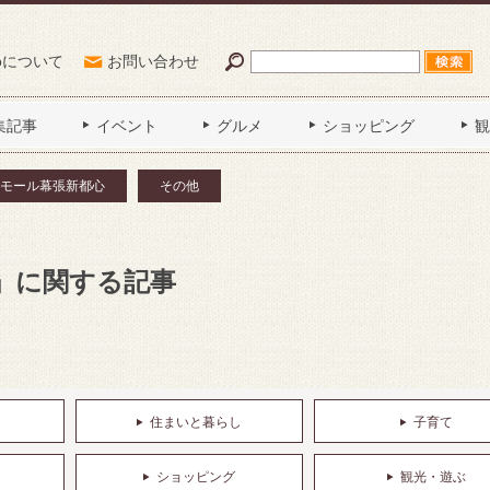
Poについて
お問い合わせ
集記事
イベント
グルメ
ショッピング
観
モール幕張新都心
その他
」に関する記事
住まいと暮らし
子育て
ショッピング
観光・遊ぶ