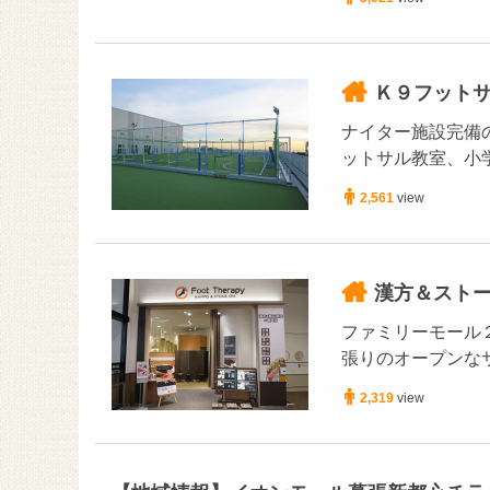
Ｋ９フットサ
ナイター施設完備
ットサル教室、小
2,561
view
漢方＆スト
ファミリーモール
張りのオープンな
2,319
view