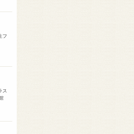
生フ
ラス
館