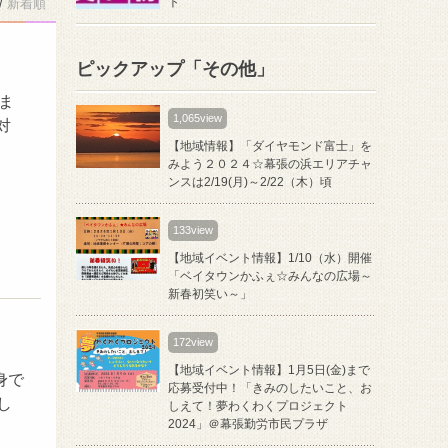
ト
/
新着順
ピックアップ「その他」
ま
1,065view
対
【地域情報】「ダイヤモンド富士」を
みよう２０２４☆幕張の浜エリアチャ
ンスは2/19(月)～2/22（木）頃
133view
【地域イベント情報】1/10（水）開催
「ベイタウンかふぇ☆みんなの広場～
新春初笑い～」
172view
【地域イベント情報】1月5日(金)まで
身で
応募受付中！「きみのしたいこと、お
し
しえて！夢わくわくプロジェクト
2024」＠幕張勤労市民プラザ