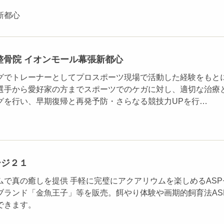
新都心
整骨院 イオンモール幕張新都心
グでトレーナーとしてプロスポーツ現場で活動した経験をもと
選手から愛好家の方までスポーツでのケガに対し、適切な治療
グを行い、早期復帰と再発予防・さらなる競技力UPを行…
ージ２１
ムで真の癒しを提供 手軽に完璧にアクアリウムを楽しめるASP
ブランド「金魚王子」等を販売。餌やり体験や画期的飼育法AS
できます。