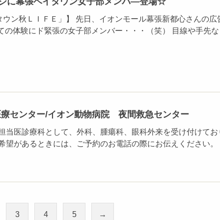
シに幕張ベイタウン女子部メンバ―登場☆
タウン秋ＬＩＦＥ」】 先日、イオンモール幕張新都心さんの広
ての体験にド緊張の女子部メンバー・・・（笑） 目線や手先な
療センター/イオン動物病院 夜間救急センター
 担当医診療科として、外科、腫瘍科、眼科外来を受け付けてお
ご希望があるときには、ご予約のお電話の際にお伝えください。
3
4
5
→