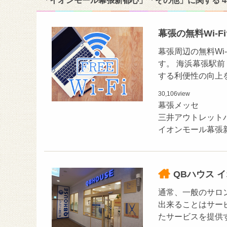
「イオンモール幕張新都心」「その他」に関する 
幕張の無料Wi-
幕張周辺の無料Wi
す。 海浜幕張駅前（
する利便性の向上
30,106
view
幕張メッセ
三井アウトレット
イオンモール幕張
QBハウス 
通常、一般のサロ
出来ることはサー
たサービスを提供