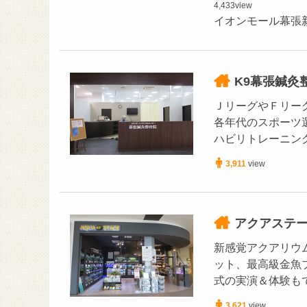
4,433
view
イオンモール幕張
K9幕張鍼灸
ＪリーグやＦリー
各年代のスポーツ
ハビリトレーニン
3,911
view
アクアステ
新感覚アクアリウ
ット、最高級金魚
式の実演＆体験も
3,621
view