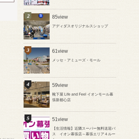
85view
アディダスオリジナルスショップ
61view
メッセ・アミューズ・モール
59view
靴下屋 Life and Feel イオンモール幕
張新都心店
51view
【生活情報】近隣スーパー無料送迎バ
ス イオン幕張店～幕張エリア４ルー