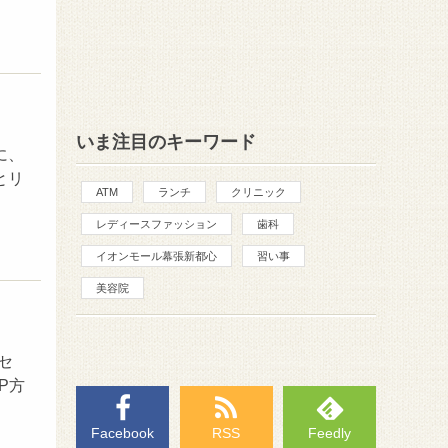
いま注目のキーワード
に、
とリ
ATM
ランチ
クリニック
レディースファッション
歯科
イオンモール幕張新都心
習い事
美容院
セ
P方
Facebook
RSS
Feedly