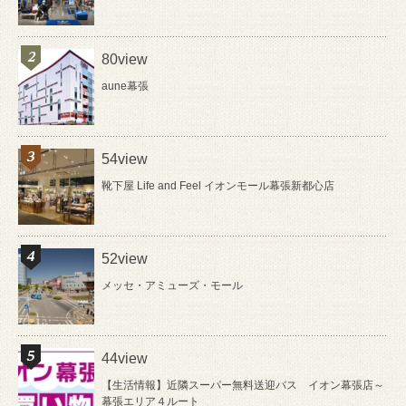
80view
aune幕張
54view
靴下屋 Life and Feel イオンモール幕張新都心店
52view
メッセ・アミューズ・モール
44view
【生活情報】近隣スーパー無料送迎バス イオン幕張店～
幕張エリア４ルート