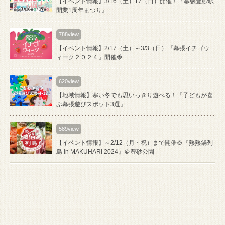
【イベント情報】3/16（土）17（日）開催！『幕張豊砂駅
開業1周年まつり』
788view
【イベント情報】2/17（土）～3/3（日）『幕張イチゴウ
ィーク２０２４』開催🍓
620view
【地域情報】寒い冬でも思いっきり遊べる！『⼦どもが喜
ぶ幕張遊びスポット3選』
589view
【イベント情報】～2/12（月・祝）まで開催🍲『熱熱鍋列
島 in MAKUHARI 2024』＠豊砂公園