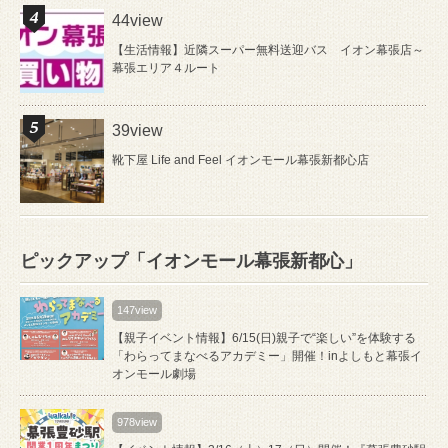
44view
【生活情報】近隣スーパー無料送迎バス イオン幕張店～
幕張エリア４ルート
39view
靴下屋 Life and Feel イオンモール幕張新都心店
ピックアップ「イオンモール幕張新都心」
147view
【親子イベント情報】6/15(日)親子で“楽しい”を体験する
「わらってまなべるアカデミー」開催！inよしもと幕張イ
オンモール劇場
978view