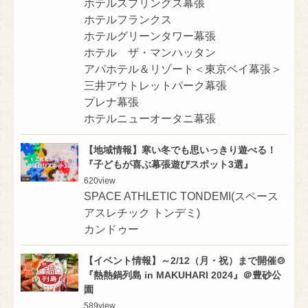
ホテルスプリングス幕張
ホテルフランクス
ホテルグリーンタワー幕張
ホテル ザ・マンハッタン
アパホテル＆リゾート＜東京ベイ幕張＞
三井アウトレットパーク幕張
プレナ幕張
ホテルニューオータニ幕張
【地域情報】寒い冬でも思いっきり遊べる！
『⼦どもが喜ぶ幕張遊びスポット3選』
620
view
SPACE ATHLETIC TONDEMI(スペース
アスレチック トンデミ)
カンドゥー
【イベント情報】～2/12（月・祝）まで開催🍲
『熱熱鍋列島 in MAKUHARI 2024』＠豊砂公
園
589
view