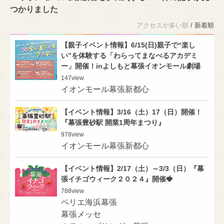
つかりました
アクセスが多い順
/ 新着順
【親子イベント情報】6/15(日)親子で“楽し
い”を体験する「わらってまなべるアカデミ
ー」開催！inよしもと幕張イオンモール劇場
147
view
イオンモール幕張新都心
【イベント情報】3/16（土）17（日）開催！
『幕張豊砂駅 開業1周年まつり』
978
view
イオンモール幕張新都心
【イベント情報】2/17（土）～3/3（日）『幕
張イチゴウィーク２０２４』開催🍓
788
view
ペリエ海浜幕張
幕張メッセ