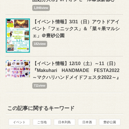
1,846view
【イベント情報】3/31（日）アウトドアイ
ベント「フェニックス」＆「菜々果マルシ
ェ」＠豊砂公園
182view
【イベント情報】12/10（土）～11（日）
『Makuhari HANDMADE FESTA2022
～マクハリハンドメイドフェスタ2022～』
711view
この記事に関するキーワード
イベント
ご当地
日本列島
日本酒
豊砂公園