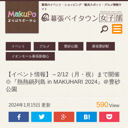
幕張のイベント・ショッピング
観光スポット・グルメ情報サ
イト
イベント
グルメ
豊砂公園
幕張豊砂駅
イオンモール幕張新都心
【イベント情報】～2/12（月・祝）まで開催
🍲『熱熱鍋列島 in MAKUHARI 2024』＠豊砂
公園
590
2024年1月15日 更新
View