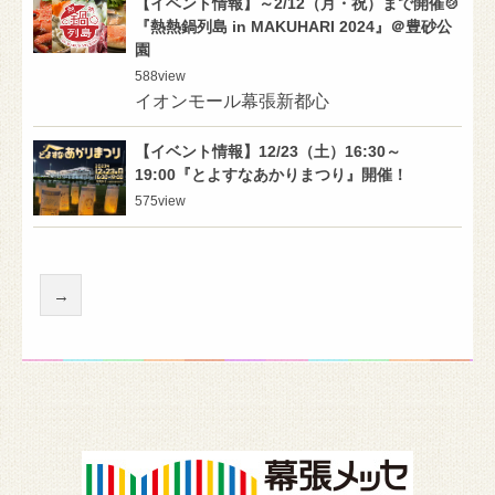
【イベント情報】～2/12（月・祝）まで開催🍲
『熱熱鍋列島 in MAKUHARI 2024』＠豊砂公
園
588
view
イオンモール幕張新都心
【イベント情報】12/23（土）16:30～
19:00『とよすなあかりまつり』開催！
575
view
→