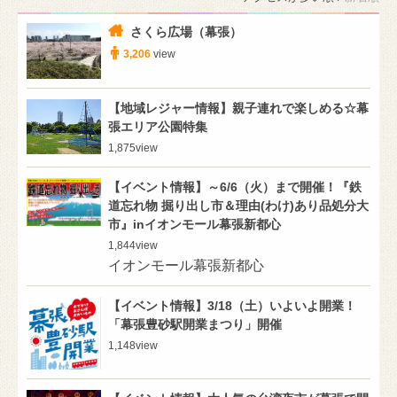
さくら広場（幕張）
3,206
view
【地域レジャー情報】親子連れで楽しめる☆幕
張エリア公園特集
1,875
view
【イベント情報】～6/6（火）まで開催！『鉄
道忘れ物 掘り出し市＆理由(わけ)あり品処分大
市』inイオンモール幕張新都心
1,844
view
イオンモール幕張新都心
【イベント情報】3/18（土）いよいよ開業！
「幕張豊砂駅開業まつり」開催
1,148
view