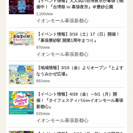
【イベント情報】大人気の台湾夜市が幕張で開
催中！『台湾祭 in 幕張夜市』＠豊砂公園
1,100
view
イオンモール幕張新都心
【イベント情報】3/16（土）17（日）開催！
『幕張豊砂駅 開業1周年まつり』
976
view
イオンモール幕張新都心
【地域情報】3/15（金）よりオープン『とよす
なうみかぜ広場』
892
view
【イベント情報】4/28（金）～5/1（月）開
催！『タイフェスティバルinイオンモール幕張
新都心』
635
view
イオンモール幕張新都心