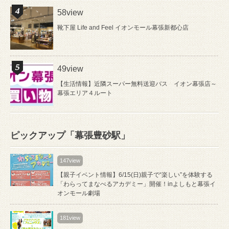
58view
靴下屋 Life and Feel イオンモール幕張新都心店
49view
【生活情報】近隣スーパー無料送迎バス イオン幕張店～
幕張エリア４ルート
ピックアップ「幕張豊砂駅」
147view
【親子イベント情報】6/15(日)親子で“楽しい”を体験する
「わらってまなべるアカデミー」開催！inよしもと幕張イ
オンモール劇場
181view