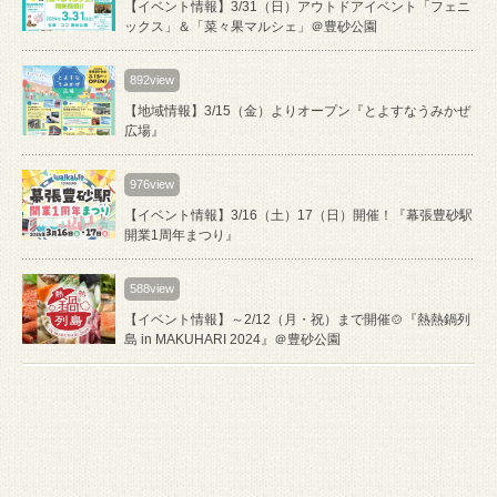
【イベント情報】3/31（日）アウトドアイベント「フェニ
ックス」＆「菜々果マルシェ」＠豊砂公園
892view
【地域情報】3/15（金）よりオープン『とよすなうみかぜ
広場』
976view
【イベント情報】3/16（土）17（日）開催！『幕張豊砂駅
開業1周年まつり』
588view
【イベント情報】～2/12（月・祝）まで開催🍲『熱熱鍋列
島 in MAKUHARI 2024』＠豊砂公園