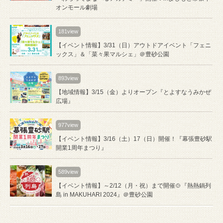
オンモール劇場
181view
【イベント情報】3/31（日）アウトドアイベント「フェニ
ックス」＆「菜々果マルシェ」＠豊砂公園
893view
【地域情報】3/15（金）よりオープン『とよすなうみかぜ
広場』
977view
【イベント情報】3/16（土）17（日）開催！『幕張豊砂駅
開業1周年まつり』
589view
【イベント情報】～2/12（月・祝）まで開催🍲『熱熱鍋列
島 in MAKUHARI 2024』＠豊砂公園