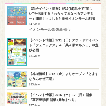
【親子イベント情報】6/15(日)親子で“楽し
い”を体験する「わらってまなべるアカデミ
ー」開催！inよしもと幕張イオンモール劇場
147
view
イオンモール幕張新都心
【イベント情報】3/31（日）アウトドアイベン
ト「フェニックス」＆「菜々果マルシェ」＠豊
砂公園
181
view
【地域情報】3/15（金）よりオープン『とよす
なうみかぜ広場』
893
view
【イベント情報】3/16（土）17（日）開催！
『幕張豊砂駅 開業1周年まつり』
977
view