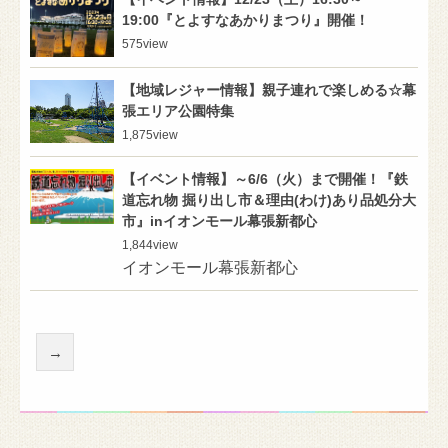
19:00『とよすなあかりまつり』開催！
575
view
【地域レジャー情報】親子連れで楽しめる☆幕
張エリア公園特集
1,875
view
【イベント情報】～6/6（火）まで開催！『鉄
道忘れ物 掘り出し市＆理由(わけ)あり品処分大
市』inイオンモール幕張新都心
1,844
view
イオンモール幕張新都心
→