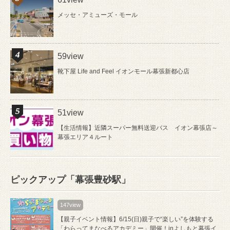
メッセ・アミューズ・モール
59view
靴下屋 Life and Feel イオンモール幕張新都心店
51view
【生活情報】近隣スーパー無料送迎バス イオン幕張店～
幕張エリア４ルート
ピックアップ「幕張豊砂駅」
147view
【親子イベント情報】6/15(日)親子で“楽しい”を体験する
「わらってまなべるアカデミー」開催！inよしもと幕張イ