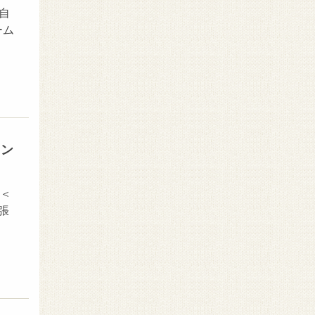
自
ーム
コン
 ＜
張