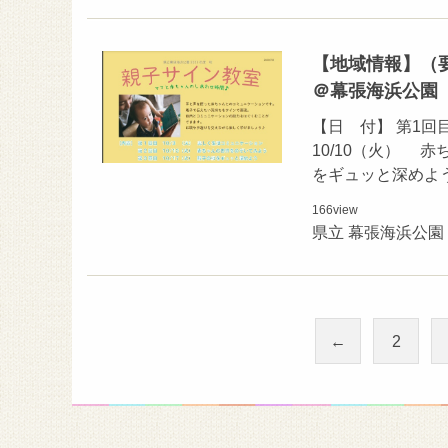
【地域情報】（
＠幕張海浜公園
【日 付】 第1回
10/10（火） 
をギュッと深めよう
166
view
県立 幕張海浜公園
←
2