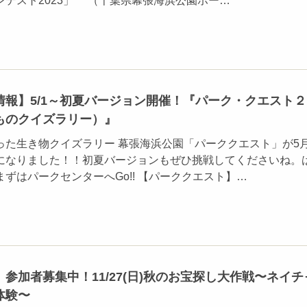
ンテスト2023」 （千葉県幕張海浜公園ホー…
情報】5/1～初夏バージョン開催！『パーク・クエスト２
ものクイズラリー）』
った生き物クイズラリー 幕張海浜公園「パーククエスト」が5
になりました！！初夏バージョンもぜひ挑戦してくださいね。
ずはパークセンターへGo!! 【パーククエスト】…
参加者募集中！11/27(日)秋のお宝探し大作戦〜ネイチ
体験〜