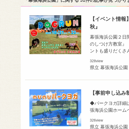
「幕張海浜公園」に関する 51件の記事が見つかり
【イベント情報】10
秋』
幕張海浜公園２日
のしつけ方教室』
ントも盛りだくさん
328
view
県立 幕張海浜公園
【事前申し込み
◆パークヨガ詳細
張海浜公園ホーム
326
view
県立 幕張海浜公園