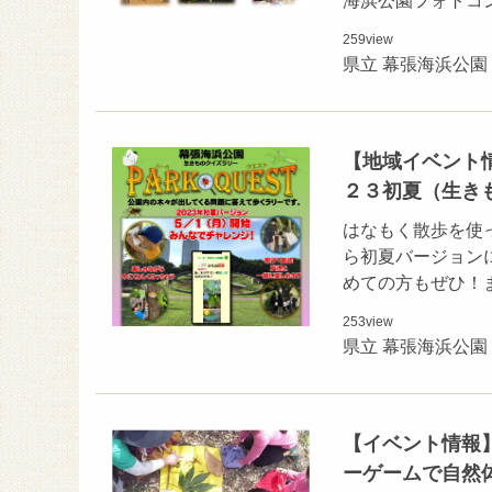
海浜公園フォトコ
259
view
県立 幕張海浜公園
【地域イベント
２３初夏（生き
はなもく散歩を使
ら初夏バージョン
めての方もぜひ！ま
253
view
県立 幕張海浜公園
【イベント情報】
ーゲームで自然