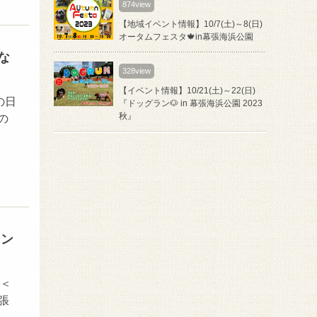
874view
【地域イベント情報】10/7(土)～8(日)
オータムフェスタ🍁in幕張海浜公園
な
328view
【イベント情報】10/21(土)～22(日)
の日
『ドッグラン🐶 in 幕張海浜公園 2023
秋』
の
コン
 ＜
張