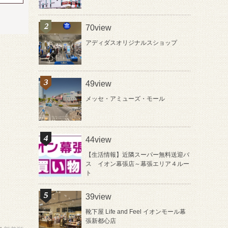
70view
アディダスオリジナルスショップ
49view
メッセ・アミューズ・モール
44view
【生活情報】近隣スーパー無料送迎バ
ス イオン幕張店～幕張エリア４ルー
ト
39view
靴下屋 Life and Feel イオンモール幕
張新都心店