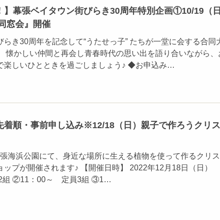
】幕張ベイタウン街びらき30周年特別企画①10/19（
大同窓会』開催
らき30周年を記念して“うたせっ子” たちが一堂に会する合同
。 懐かしい仲間と再会し青春時代の思い出を語り合いながら、
で楽しいひとときを過ごしましょう♪ ◆お申込み…
着順・事前申し込み※12/18（日）親子で作ろうクリ
）幕張海浜公園にて、身近な場所に生える植物を使って作るクリ
ップが開催されます♪ 【開催日時】 2022年12月18日（日）
2組 ②11：00～ 定員3組 ③1…