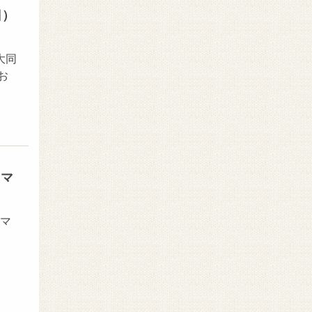
日）
大同
お
スマ
スマ