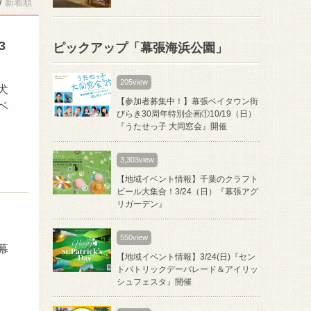
/
新着順
3
ピックアップ「幕張海浜公園」
205view
犬
【参加者募集中！】幕張ベイタウン街
ベ
びらき30周年特別企画①10/19（日）
『うたせっ子 大同窓会』開催
3,303view
【地域イベント情報】千葉のクラフト
ビール大集合！3/24（日）『幕張アグ
リガーデン』
550view
幕
【地域イベント情報】3/24(日)『セン
トパトリックデーパレード＆アイリッ
シュフェスタ』開催