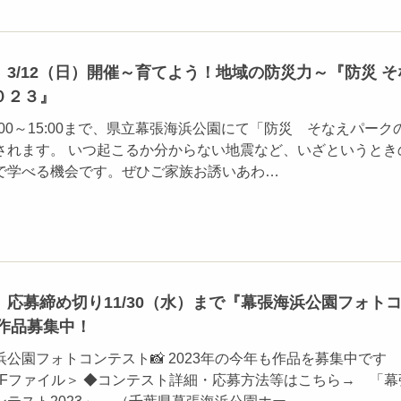
3/12（日）開催～育てよう！地域の防災力～『防災 そ
０２３』
1:00～15:00まで、県立幕張海浜公園にて「防災 そなえパーク
されます。 いつ起こるか分からない地震など、いざというとき
で学べる機会です。ぜひご家族お誘いあわ…
応募締め切り11/30（水）まで『幕張海浜公園フォト
』作品募集中！
公園フォトコンテスト📸 2023年の今年も作品を募集中です
DFファイル＞ ◆コンテスト詳細・応募方法等はこちら→ 「幕