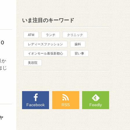
いま注目のキーワード
ATM
ランチ
クリニック
０
レディースファッション
歯科
イオンモール幕張新都心
習い事
月か
美容院
はじ
Facebook
RSS
Feedly
ャ