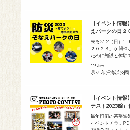
【イベント情報】
えパークの日２
来る3/12（日）1
２０２３」が開催
ために知識と体験
295
view
県立 幕張海浜公園
【イベント情報】
テスト2023📸
毎年恒例の幕張海浜
イベントチラシP