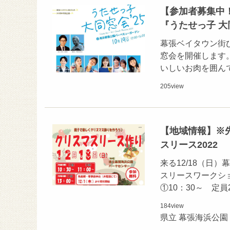
【参加者募集中！
『うたせっ子 
幕張ベイタウン街び
窓会を開催します
いしいお肉を囲ん
205
view
【地域情報】※先
スリース2022
来る12/18（日
スリースワークショ
①10：30～ 定員
184
view
県立 幕張海浜公園