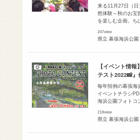
来る11月27日（
然体験～秋のお宝
を楽しむ企画。ち
247
view
県立 幕張海浜公園
【イベント情報】
テスト2022📸
毎年恒例の幕張海浜
イベントチラシP
海浜公園フォトコ
218
view
県立 幕張海浜公園