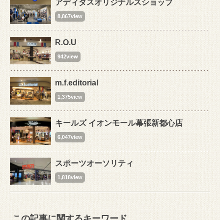
アディダスオリジナルスショップ
8,867view
R.O.U
942view
m.f.editorial
1,375view
キールズ イオンモール幕張新都心店
6,047view
スポーツオーソリティ
1,818view
この記事に関するキーワード