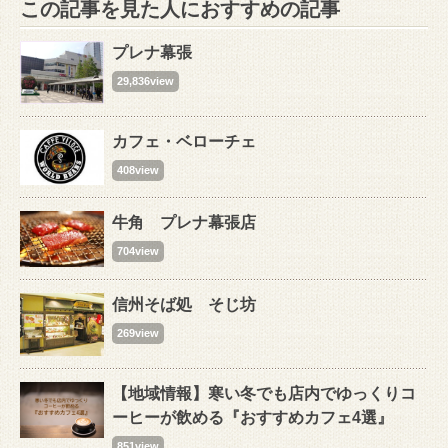
この記事を見た人におすすめの記事
プレナ幕張
29,836view
カフェ・ベローチェ
408view
牛角 プレナ幕張店
704view
信州そば処 そじ坊
269view
【地域情報】寒い冬でも店内でゆっくりコ
ーヒーが飲める『おすすめカフェ4選』
851view