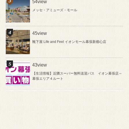
54view
メッセ・アミューズ・モール
45view
靴下屋 Life and Feel イオンモール幕張新都心店
43view
【生活情報】近隣スーパー無料送迎バス イオン幕張店～
幕張エリア４ルート