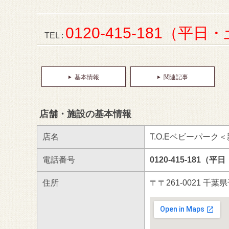
0120-415-181（平日・
TEL :
基本情報
関連記事
店舗・施設の基本情報
店名
T.O.Eベビーパーク
電話番号
0120-415-181（平
住所
〒〒261-0021 千