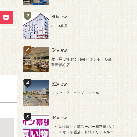
80view
aune幕張
54view
靴下屋 Life and Feel イオンモール幕
張新都心店
52view
メッセ・アミューズ・モール
44view
【生活情報】近隣スーパー無料送迎バ
ス イオン幕張店～幕張エリア４ルー