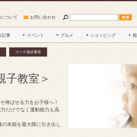
Poについて
お問い合わせ
集記事
イベント
グルメ
ショッピング
観
スーク海浜幕張
＜親子教室＞
こそ伸ばせる力をお子様へ！
能力だけでなく運動能力も高
様の本能を最大限に引き出し