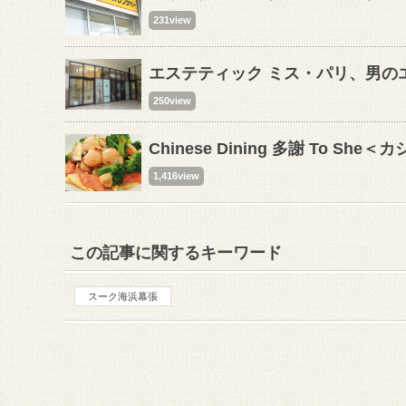
231view
エステティック ミス・パリ、男の
250view
Chinese Dining 多謝 To S
1,416view
この記事に関するキーワード
スーク海浜幕張