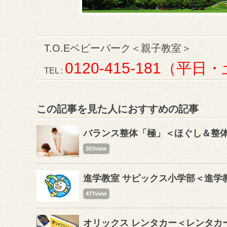
T.O.Eベビーパーク＜親子教室＞
0120-415-181（平日・
TEL :
この記事を見た人におすすめの記事
バランス整体「極」＜ほぐし＆整
303view
進学教室 サピックス小学部＜進学
477view
オリックス レンタカー＜レンタカ