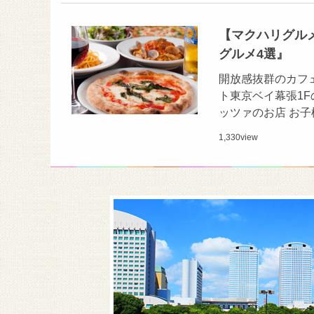
【マクハリグル
グルメ4選』
開放感抜群のカフェ
ト東京ベイ幕張1
ッツァのお店 お
1,330
view