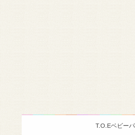
T.O.Eベビ