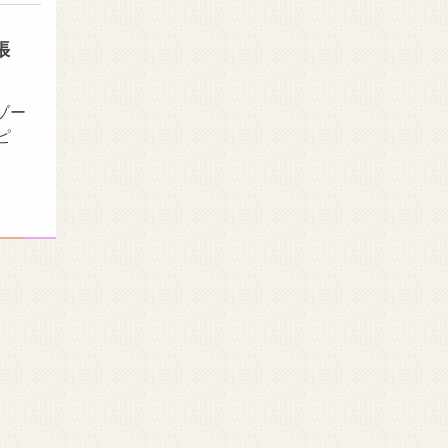
張
ゾー
ピ