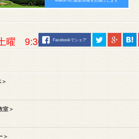
MakuPoの最新情報をお届けします
土曜 9:30～17:00）
Facebookでシェア
体＞
教室＞
ー＞