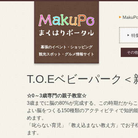
Maku
特
幕張のイベント・ショッピング
その他
観光スポット・グルメ情報サイト
T.O.Eベビーパーク
☆0～3歳専門の親子教室☆
3歳までに脳の80%が完成する、この時期だから
よい脳をつくる150種類のアクティビティで知的
めます。
「叱らない育児」「教え込まない教え方」でお子
ます。