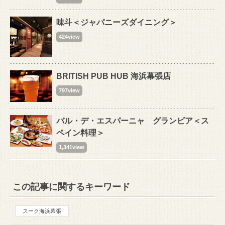
味斗＜ジャパニーズダイニング＞
424view
BRITISH PUB HUB 海浜幕張店
797view
バル・デ・エスパーニャ グランビア＜ス
ペイン料理＞
1,341view
この記事に関するキーワード
スーク海浜幕張