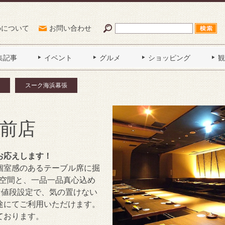
Poについて
お問い合わせ
集記事
イベント
グルメ
ショッピング
観
スーク海浜幕張
前店
お応えします！
個室感のあるテーブル席に掘
た空間と、一品一品真心込め
な値段設定で、気の置けない
途にてご利用いただけます。
ております。