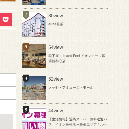
80view
aune幕張
54view
靴下屋 Life and Feel イオンモール幕
張新都心店
52view
メッセ・アミューズ・モール
44view
【生活情報】近隣スーパー無料送迎バ
ス イオン幕張店～幕張エリア４ルー