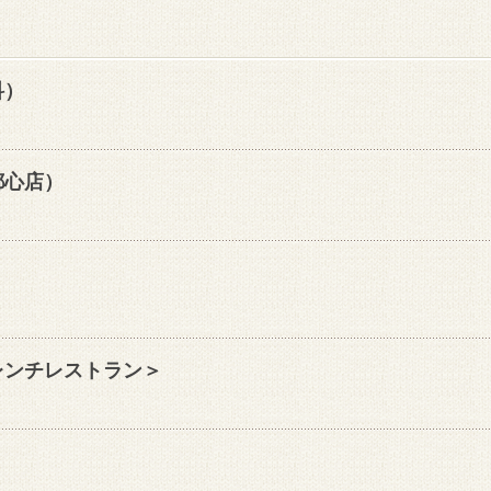
科）
都心店）
レンチレストラン＞