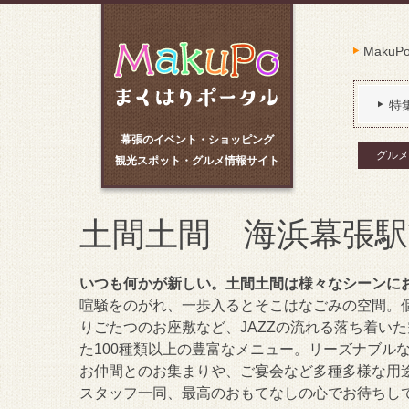
Maku
特
幕張のイベント・ショッピング
グルメ
観光スポット・グルメ情報サイト
土間土間 海浜幕張駅
いつも何かが新しい。土間土間は様々なシーンに
喧騒をのがれ、一歩入るとそこはなごみの空間。
りごたつのお座敷など、JAZZの流れる落ち着い
た100種類以上の豊富なメニュー。リーズナブル
お仲間とのお集まりや、ご宴会など多種多様な用
スタッフ一同、最高のおもてなしの心でお待ちし