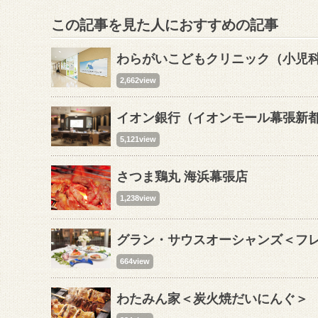
この記事を見た人におすすめの記事
わらがいこどもクリニック（小児
2,662view
イオン銀行（イオンモール幕張新
5,121view
さつま鶏丸 海浜幕張店
1,238view
グラン・サウスオーシャンズ＜フ
664view
わたみん家＜炭火焼だいにんぐ＞