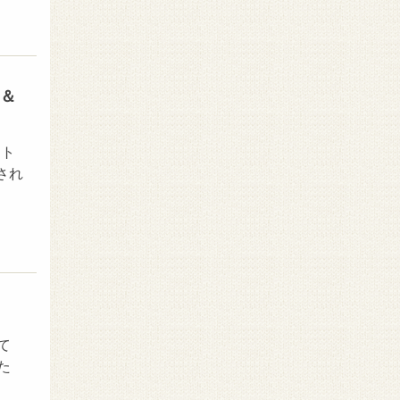
l＆
ント
され
て
た