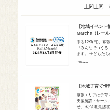
土間土間 
【地域イベント情
Marche（レ
来る12/3(日)
『みんなでつくる、
ます。 子どもた
536
view
【地域子育て情
幕張エリアは子育
支援施設・サーク
せ」 幼保連携型