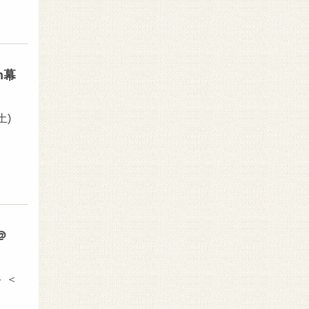
n幕
土)
＠
 ＜