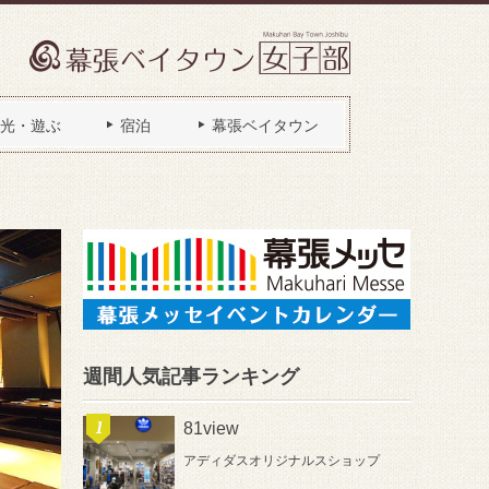
光・遊ぶ
宿泊
幕張ベイタウン
週間人気記事ランキング
81view
アディダスオリジナルスショップ