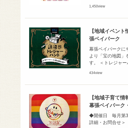
1,450
view
【地域イベント情
張ベイパーク
幕張ベイパークにち
より「宝の地図」
す。 ＜トレジャー
434
view
【地域子育て情
幕張ベイパーク
◆開催日 毎月第3火
詳細・お問合せ＞ Ｗ