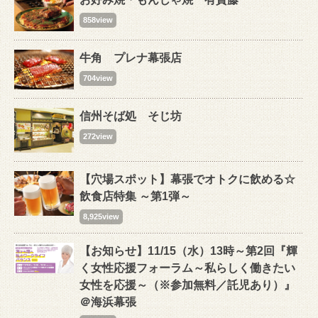
858view
牛角 プレナ幕張店
704view
信州そば処 そじ坊
272view
【穴場スポット】幕張でオトクに飲める☆
飲食店特集 ～第1弾～
8,925view
【お知らせ】11/15（水）13時～第2回『輝
く女性応援フォーラム～私らしく働きたい
女性を応援～（※参加無料／託児あり）』
＠海浜幕張