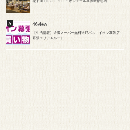
靴下屋 Life and Feel イオンモール幕張新都心店
46view
【生活情報】近隣スーパー無料送迎バス イオン幕張店～
幕張エリア４ルート