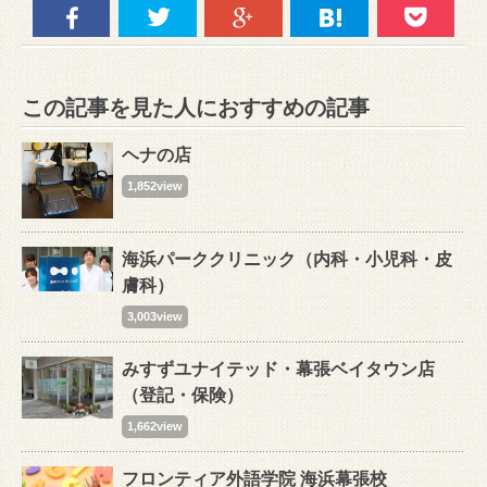
この記事を見た人におすすめの記事
ヘナの店
1,852view
海浜パーククリニック（内科・小児科・皮
膚科）
3,003view
みすずユナイテッド・幕張ベイタウン店
（登記・保険）
1,662view
フロンティア外語学院 海浜幕張校