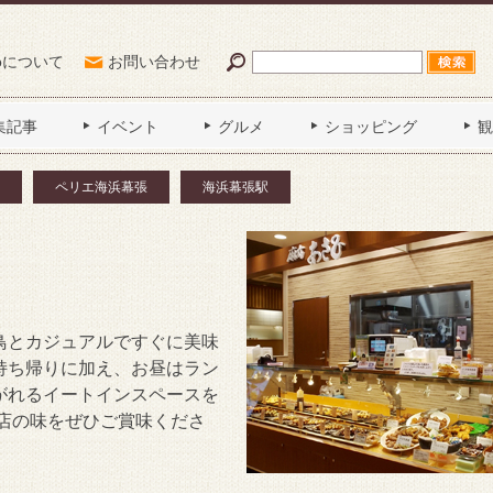
Poについて
お問い合わせ
集記事
イベント
グルメ
ショッピング
観
ペリエ海浜幕張
海浜幕張駅
鳥とカジュアルですぐに美味
持ち帰りに加え、お昼はラン
がれるイートインスペースを
店の味をぜひご賞味くださ