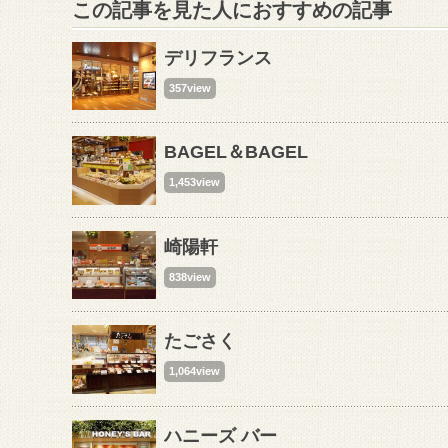
この記事を見た人におすすめの記事
デリフランス
357view
BAGEL＆BAGEL
1,453view
崎陽軒
838view
たごさく
1,064view
ハニーズ バー