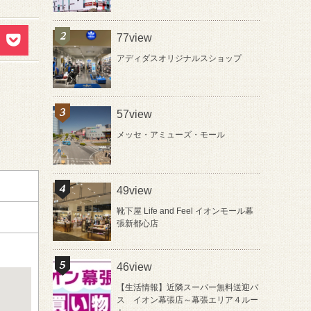
77view
アディダスオリジナルスショップ
57view
メッセ・アミューズ・モール
49view
靴下屋 Life and Feel イオンモール幕
張新都心店
46view
【生活情報】近隣スーパー無料送迎バ
ス イオン幕張店～幕張エリア４ルー