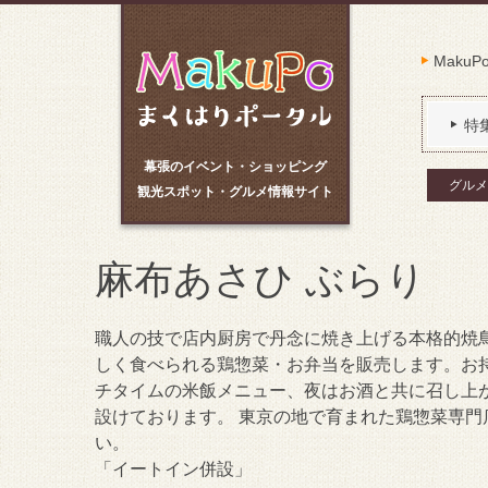
Maku
特
幕張のイベント・ショッピング
グルメ
観光スポット・グルメ情報サイト
麻布あさひ ぶらり
職人の技で店内厨房で丹念に焼き上げる本格的焼
しく食べられる鶏惣菜・お弁当を販売します。お
チタイムの米飯メニュー、夜はお酒と共に召し上
設けております。 東京の地で育まれた鶏惣菜専門
い。
「イートイン併設」